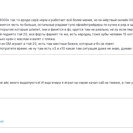
3000к так то вроде серв норм и работает всё более менее, но он мёртвый онлайн 5
фанятся чють по больше, остальные рядами тупо офлайнтрейдеры по кучке в ряд в о
 открытия которые шпилят, они и фанятся в фз, одется там не реально, не ну если пе
всё подмято той 20, все форты фармят те же, есть народец тоже нубы человек 15 ко
ько хрен с маслом и валят с пляжа.
 из GM играет в той 20, есть там местные божки, которые и бч не ловят.
потратите время, не ну там есть х3 и х10 какая там ситуация даже не знаю, думаю
 айс много выделуются! И еще вчера я играл на серве качал саб на твинке, а там 
ий