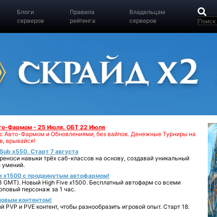
Блоги
Правила
Владельцам
серверов
рейтинга
серверов
вто-Фармом - 25 Июля. ОБТ 22 Июля
00 с Авто-Фармом и Обновлениями, без вайпов. Денежные Турниры на
в, врывайся!
iSub x550. Старт 7 августа
реноси навыки трёх саб-классов на основу, создавай уникальный
 умений.
e x1500 с продвинутым автофармом!
 GMT). Новый High Five x1500. Бесплатный автофарм со всеми
повый персонаж за 1 час.
 новым контентом!
 PVP и PVE контент, чтобы разнообразить игровой опыт. Старт 18.