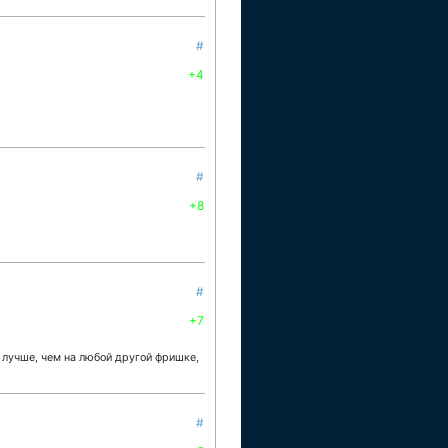
#
+4
#
+8
#
+7
 лучше, чем на любой другой фришке,
#