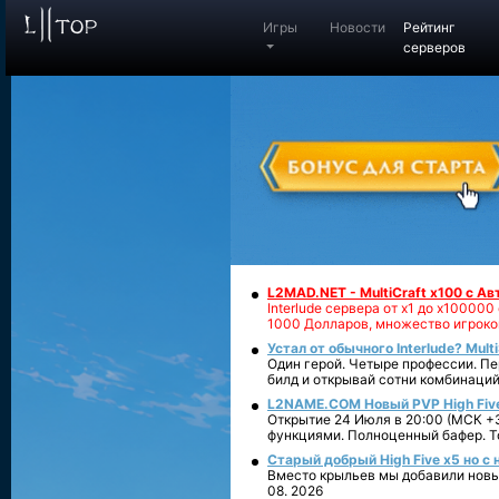
Игры
Новости
Рейтинг
серверов
L2MAD.NET - MultiCraft x100 с А
Interlude сервера от х1 до х1000
1000 Долларов, множество игроко
Устал от обычного Interlude? Mult
Один герой. Четыре профессии. Пе
билд и открывай сотни комбинаций
L2NAME.COM Новый PVP High Fiv
Открытие 24 Июля в 20:00 (МСК +3
функциями. Полноценный бафер. То
Старый добрый High Five x5 но с
Вместо крыльев мы добавили новый
08. 2026