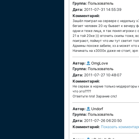
Группа:
Пользователь
Дата:
2011-07-31 14:55:39
Комментарий:
Зашёл поиграл на сервере с недельку х
бегает человек 20 ну бывает к вечеру 
одни и теже лица, я так понял игроки с
21 в той 20ке ))) вточить скилы тоже, 
поиграют, поймут что им тут светит тол
Админы похоже забили, хз а может кто и
Начинать на х3000к даже не стоит, зря 
Автор:
OmgLove
Группа:
Пользователь
Дата:
2011-07-27 10:48:07
Комментарий:
Не сервак в норме только модераторы не
что это????
Ответьте плз! Зарание спс!
Автор:
Undorf
Группа:
Пользователь
Дата:
2011-07-26 06:20:50
Комментарий:
Показать комментар