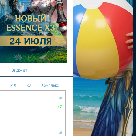
Виджет
x10
x3
Комплекс
#
+7
#