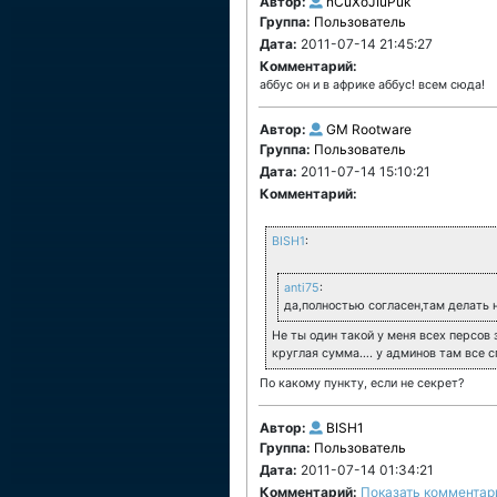
Автор:
nCuXoJIuPuk
Группа:
Пользователь
Дата:
2011-07-14 21:45:27
Комментарий:
аббус он и в африке аббус! всем сюда!
Автор:
GM Rootware
Группа:
Пользователь
Дата:
2011-07-14 15:10:21
Комментарий:
BISH1
:
anti75
:
да,полностью согласен,там делать н
Не ты один такой у меня всех персов
круглая сумма…. у админов там все с
По какому пункту, если не секрет?
Автор:
BISH1
Группа:
Пользователь
Дата:
2011-07-14 01:34:21
Комментарий:
Показать комментар