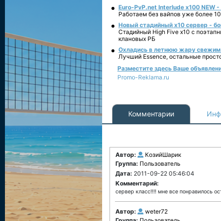
Euro-PvP.net Interlude х100 NEW 
Работаем без вайпов уже более 10
Новый стадийный х10 сервер - бо
Стадийный High Five x10 с поэтап
клановых РБ
Охладись в летнюю жару свежим 
Лучший Essence, остальные прост
Разместите здесь Ваше объявление
Promo-Reklama.ru
Комментарии
Инф
Автор:
КозийШарик
Группа:
Пользователь
Дата:
2011-09-22 05:46:04
Комментарий:
сервер класс!!!! мне все понравилось ос
Автор:
weter72
Группа:
Пользователь