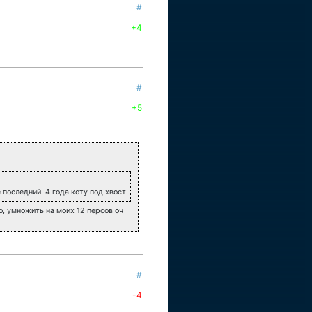
#
+4
#
+5
 последний. 4 года коту под хвост
о, умножить на моих 12 персов оч
#
-4