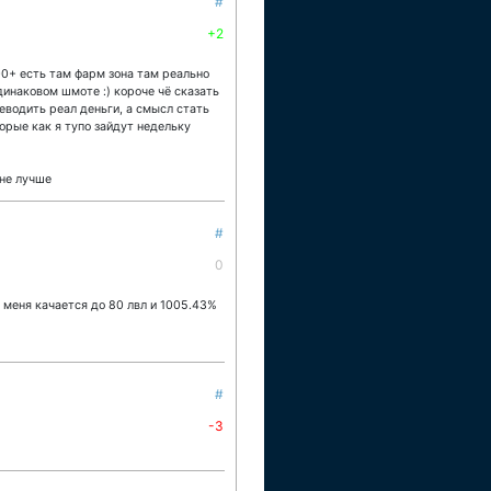
#
+2
00+ есть там фарм зона там реально
динаковом шмоте :) короче чё сказать
реводить реал деньги, а смысл стать
торые как я тупо зайдут недельку
 не лучше
#
0
у меня качается до 80 лвл и 1005.43%
#
-3