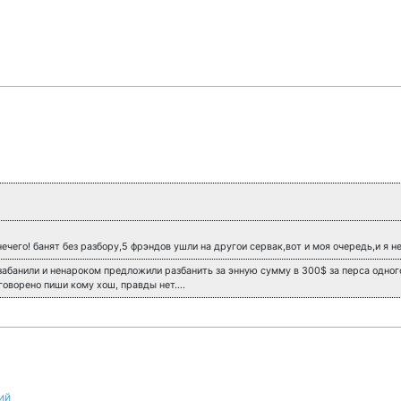
ечего! банят без разбору,5 фрэндов ушли на другои сервак,вот и моя очередь,и я не
 забанили и ненароком предложили разбанить за энную сумму в 300$ за перса одног
говорено пиши кому хош, правды нет….
ий