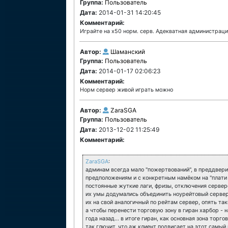
Группа:
Пользователь
Дата:
2014-01-31 14:20:45
Комментарий:
Играйте на х50 норм. серв. Адекватная администраци
Автор:
Шаманский
Группа:
Пользователь
Дата:
2014-01-17 02:06:23
Комментарий:
Норм сервер живой играть можно
Автор:
ZaraSGA
Группа:
Пользователь
Дата:
2013-12-02 11:25:49
Комментарий:
ZaraSGA
:
админам всегда мало "пожертвований", в преддвери
предположениям и с конкретным намёком на "плати н
постоянные жуткие лаги, фризы, отключения сервер
их умы додумались объединить ноурейтовый сервер 
их на свой аналогичный по рейтам сервер, опять та
а чтобы перенести торговую зону в гиран харбор - н
года назад... в итоге гиран, как основная зона торг
так глючит, что аж клиент подвисает на этот самый