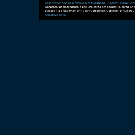
База знаний Aion
База знаний Tera
MMOGame - новости онлайн игр
Копирование материалов с данного сайта без ссылок на оригинал 
Lineage II is a trademark of NCsoft Corporation. Copyright © NCsoft Co
Обратная связь