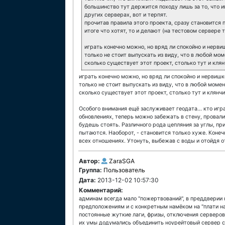
большинство тут держится походу лишь за то, что иг
других серверах, вот и терпят.
прочитав правила этого проекта, сразу становится п
итоге что хотят, то и делают (на тестовом сервере 
играть конечно можно, но вряд ли спокойно и нерви
только не стоит выпускать из виду, что в любой моме
сколько существует этот проект, столько тут и кля
играть конечно можно, но вряд ли спокойно и нервишк
только не стоит выпускать из виду, что в любой момен
сколько существует этот проект, столько тут и клянч
Особого внимания ещё заслуживает геодата... кто игра
обновлениях, теперь можно забежать в стену, провали
будешь стоять. Различного рода цепляния за углы, пр
пытаются. Наоборот, - становится только хуже. Конеч
всех отношениях. Утонуть, выбежав с воды и отойдя о
Автор:
ZaraSGA
Группа:
Пользователь
Дата:
2013-12-02 10:57:30
Комментарий:
админам всегда мало "пожертвований", в преддверии 
предположениям и с конкретным намёком на "плати нам
постоянные жуткие лаги, фризы, отключения серверов
их умы додумались объединить ноурейтовый сервер с п