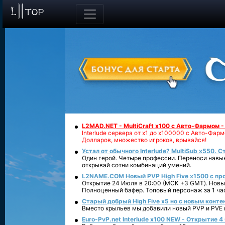
L2MAD.NET - MultiCraft x100 с Авто-Фармом 
Interlude сервера от х1 до х100000 с Авто-Фа
Долларов, множество игроков, врывайся!
Устал от обычного Interlude? MultiSub x550. С
Один герой. Четыре профессии. Переноси навык
открывай сотни комбинаций умений.
L2NAME.COM Новый PVP High Five x1500 с п
Открытие 24 Июля в 20:00 (МСК +3 GMT). Новый
Полноценный бафер. Топовый персонаж за 1 ча
Старый добрый High Five x5 но с новым конте
Вместо крыльев мы добавили новый PVP и PVE ко
Euro-PvP.net Interlude х100 NEW - Открытие 4