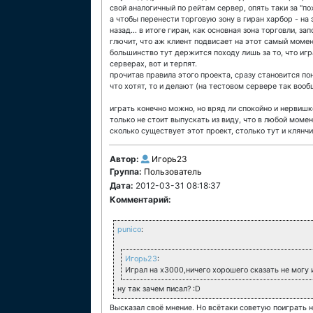
свой аналогичный по рейтам сервер, опять таки за "п
а чтобы перенести торговую зону в гиран харбор - на 
назад... в итоге гиран, как основная зона торговли, з
глючит, что аж клиент подвисает на этот самый момен
большинство тут держится походу лишь за то, что игр
серверах, вот и терпят.
прочитав правила этого проекта, сразу становится пон
что хотят, то и делают (на тестовом сервере так воо
играть конечно можно, но вряд ли спокойно и нервишк
только не стоит выпускать из виду, что в любой момент
сколько существует этот проект, столько тут и клянч
Автор:
Игорь23
Группа:
Пользователь
Дата:
2012-03-31 08:18:37
Комментарий:
punico
:
Игорь23
:
Играл на х3000,ничего хорошего сказать не могу 
ну так зачем писал? :D
Высказал своё мнение. Но всётаки советую поиграть 