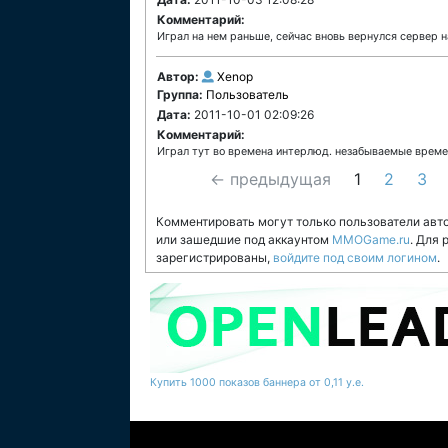
Комментарий:
Играл на нем раньше, сейчас вновь вернулся сервер н
Автор:
Xenop
Группа:
Пользователь
Дата:
2011-10-01 02:09:26
Комментарий:
Играл тут во времена интерлюд. незабываемые време
← предыдущая
1
2
3
Комментировать могут только пользователи авт
или зашедшие под аккаунтом
MMOGame.ru
. Для
зарегистрированы,
войдите под своим логином
.
Купить 1000 показов баннера от 0,11 у.е.