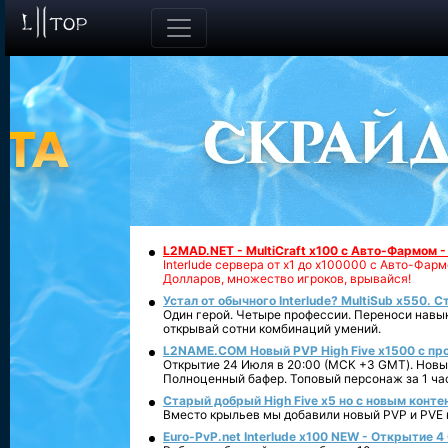
L2MAD.NET - MultiCraft x100 с Авто-Фармом 
Interlude сервера от х1 до х100000 с Авто-Фа
Долларов, множество игроков, врывайся!
Устал от обычного Interlude? MultiSub x550. С
Один герой. Четыре профессии. Переноси навык
открывай сотни комбинаций умений.
L2NAME.COM Новый PVP High Five x1500 с п
Открытие 24 Июля в 20:00 (МСК +3 GMT). Новый
Полноценный бафер. Топовый персонаж за 1 ча
Старый добрый High Five x5 но с новым конте
Вместо крыльев мы добавили новый PVP и PVE ко
Euro-PvP.net Interlude х100 NEW - Открытие 4