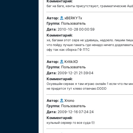
Комментарий:
баг на баге, кенты присутствуют, грамматические А
Автор:
xBERKYTx
Группа:
Пользователь
Дата:
2010-10-28 00:00:59
Комментарий:
хе, багами этот серв не удивишь, надоело. пишим пиш
что пойду лучше гамать где ненадо ничего доделавать.
офу так как сборка ГФ ПТС
Автор:
KritikXD
Группа:
Пользователь
Дата:
2009-12-21 21:39:04
Комментарий:
Охуевшйи сервак я там играю онлайн 1 если что пм мне
не придется тут клево отвечаю:DDDD
Автор:
Xrono
Группа:
Пользователь
Дата:
2009-12-16 07:24:24
Комментарий:
кульный сервер го все суда !))