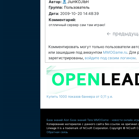
Автор:
JIuHKOJIbH
Группа:
Пользователь
Дата:
2009-10-20 14:48:39
Комментарий:
отлличный сервер сам там играю!
← предыдущ
Комментировать могут только пользователи авт
или зашедшие под аккаунтом
MMOGame.ru
. Для
зарегистрированы,
войдите под своим логином
.
Купить 1000 показов баннера от 0,11 у.е.
База знаний Aion
База знаний Tera
MMOGame - новости онлайн игр
Копирование материалов с данного сайта без ссылок на оригинал 
Lineage II is a trademark of NCsoft Corporation. Copyright © NCsoft Co
Обратная связь