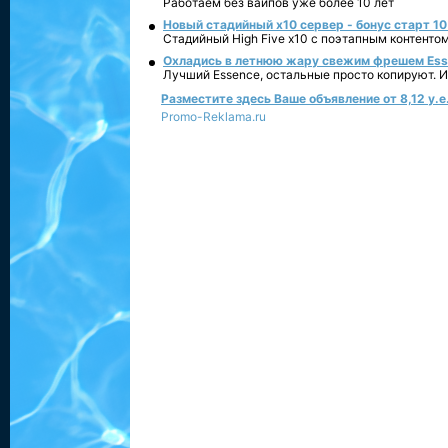
Работаем без вайпов уже более 10 лет
Новый стадийный х10 сервер - бонус старт 10
Стадийный High Five x10 с поэтапным контенто
Охладись в летнюю жару свежим фрешем Essen
Лучший Essence, остальные просто копируют. 
Разместите здесь Ваше объявление от 8,12 у.е.
Promo-Reklama.ru