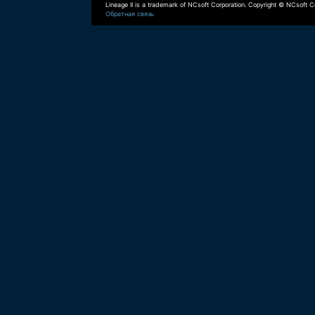
Lineage II is a trademark of NCsoft Corporation. Copyright © NCsoft Co
Обратная связь