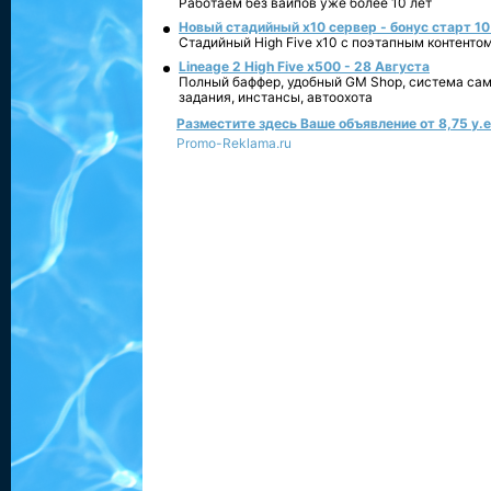
Работаем без вайпов уже более 10 лет
Новый стадийный х10 сервер - бонус старт 10
Стадийный High Five x10 с поэтапным контенто
Lineage 2 High Five x500 - 28 Августа
Полный баффер, удобный GM Shop, система сам
задания, инстансы, автоохота
Разместите здесь Ваше объявление от 8,75 у.е.
Promo-Reklama.ru