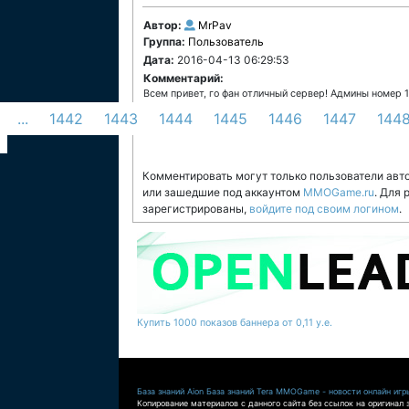
Автор:
MrPav
Группа:
Пользователь
Дата:
2016-04-13 06:29:53
Комментарий:
Всем привет, го фан отличный сервер! Админы номер 1 
...
1442
1443
1444
1445
1446
1447
144
Комментировать могут только пользователи авт
или зашедшие под аккаунтом
MMOGame.ru
. Для
зарегистрированы,
войдите под своим логином
.
Купить 1000 показов баннера от 0,11 у.е.
База знаний Aion
База знаний Tera
MMOGame - новости онлайн игр
Копирование материалов с данного сайта без ссылок на оригинал 