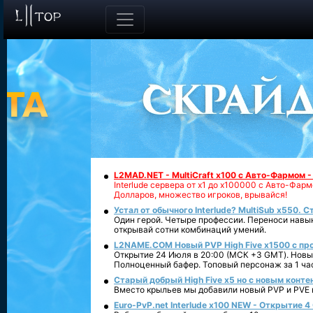
L2MAD.NET - MultiCraft x100 с Авто-Фармом 
Interlude сервера от х1 до х100000 с Авто-Фа
Долларов, множество игроков, врывайся!
Устал от обычного Interlude? MultiSub x550. С
Один герой. Четыре профессии. Переноси навык
открывай сотни комбинаций умений.
L2NAME.COM Новый PVP High Five x1500 с п
Открытие 24 Июля в 20:00 (МСК +3 GMT). Новый
Полноценный бафер. Топовый персонаж за 1 ча
Старый добрый High Five x5 но с новым конте
Вместо крыльев мы добавили новый PVP и PVE ко
Euro-PvP.net Interlude х100 NEW - Открытие 4