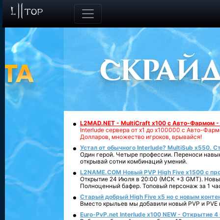
L2MAD.NET - MultiCraft x100 с Авто-Фармом 
Interlude сервера от х1 до х100000 с Авто-Фа
Долларов, множество игроков, врывайся!
Устал от обычного Interlude? MultiSub x550. С
Один герой. Четыре профессии. Переноси навык
открывай сотни комбинаций умений.
L2NAME.COM Новый PVP High Five x1500 с п
Открытие 24 Июля в 20:00 (МСК +3 GMT). Новый
Полноценный бафер. Топовый персонаж за 1 ча
Старый добрый High Five x5 но с новым конте
Вместо крыльев мы добавили новый PVP и PVE ко
Euro-PvP.net Interlude х100 NEW - Открытие 4