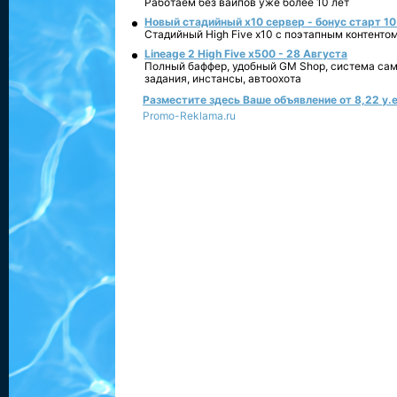
Работаем без вайпов уже более 10 лет
Новый стадийный х10 сервер - бонус старт 10
Стадийный High Five x10 с поэтапным контенто
Lineage 2 High Five x500 - 28 Августа
Полный баффер, удобный GM Shop, система сам
задания, инстансы, автоохота
Разместите здесь Ваше объявление от 8,22 у.е
Promo-Reklama.ru