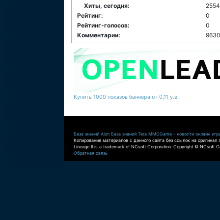
Хиты, сегодня:
255
Рейтинг:
0
Рейтинг-голосов:
0
Комментарии:
9630
Купить 1000 показов баннера от 0,11 у.е.
База знаний Aion
База знаний Tera
MMOGame - новости онлайн игр
Копирование материалов с данного сайта без ссылок на оригинал 
Lineage II is a trademark of NCsoft Corporation. Copyright © NCsoft Co
Обратная связь