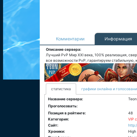
Комментарии
Информация
Описание сервера:
Лучший PvP Мир XXI века, 100% реализация, све
все возможности PvP, гарантируем стабильную, к
статистика
графики онлайна и голосован
Название сервера:
Teon
Проголосовать:
Позиция в рейтинге:
48
Категория:
VIP 
Сайт:
http
Хроники:
High