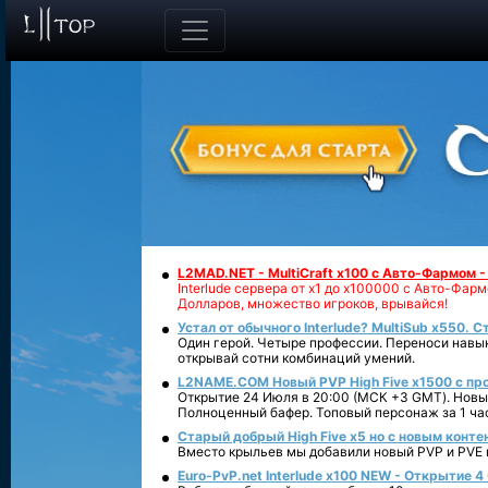
L2MAD.NET - MultiCraft x100 с Авто-Фармом 
Interlude сервера от х1 до х100000 с Авто-Фа
Долларов, множество игроков, врывайся!
Устал от обычного Interlude? MultiSub x550. С
Один герой. Четыре профессии. Переноси навык
открывай сотни комбинаций умений.
L2NAME.COM Новый PVP High Five x1500 с п
Открытие 24 Июля в 20:00 (МСК +3 GMT). Новый
Полноценный бафер. Топовый персонаж за 1 ча
Старый добрый High Five x5 но с новым конте
Вместо крыльев мы добавили новый PVP и PVE ко
Euro-PvP.net Interlude х100 NEW - Открытие 4