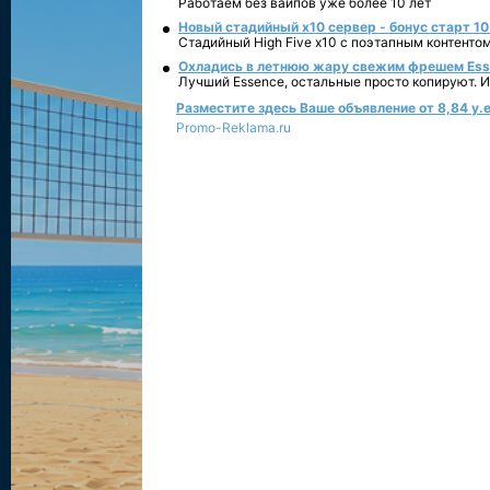
Работаем без вайпов уже более 10 лет
Новый стадийный х10 сервер - бонус старт 10
Стадийный High Five x10 с поэтапным контенто
Охладись в летнюю жару свежим фрешем Essen
Лучший Essence, остальные просто копируют. 
Разместите здесь Ваше объявление от 8,84 у.е
Promo-Reklama.ru