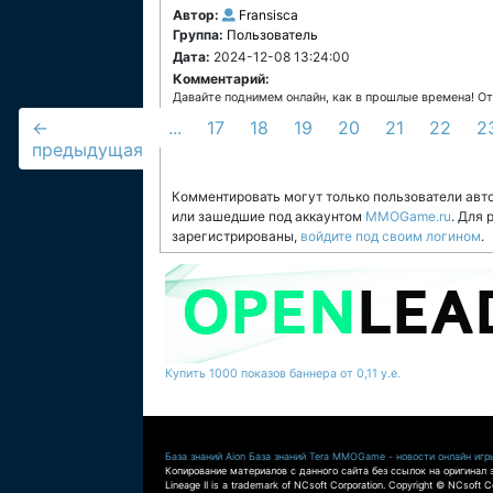
Автор:
Fransisca
Группа:
Пользователь
Дата:
2024-12-08 13:24:00
Комментарий:
Давайте поднимем онлайн, как в прошлые времена! О
←
...
17
18
19
20
21
22
2
предыдущая
Комментировать могут только пользователи авт
или зашедшие под аккаунтом
MMOGame.ru
. Для
зарегистрированы,
войдите под своим логином
.
Купить 1000 показов баннера от 0,11 у.е.
База знаний Aion
База знаний Tera
MMOGame - новости онлайн игр
Копирование материалов с данного сайта без ссылок на оригинал 
Lineage II is a trademark of NCsoft Corporation. Copyright © NCsoft Co