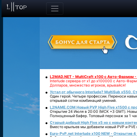
L2MAD.NET - MultiCraft x100 с Авто-Фармом 
Interlude сервера от х1 до х100000 с Авто-Фа
Долларов, множество игроков, врывайся!
Устал от обычного Interlude? MultiSub x550. С
Один герой. Четыре профессии. Переноси навык
открывай сотни комбинаций умений.
L2NAME.COM Новый PVP High Five x1500 с п
Открытие 24 Июля в 20:00 (МСК +3 GMT). Новый
Полноценный бафер. Топовый персонаж за 1 ча
Старый добрый High Five x5 но с новым конте
Вместо крыльев мы добавили новый PVP и PVE ко
Euro-PvP.net Interlude х100 NEW - Открытие 4