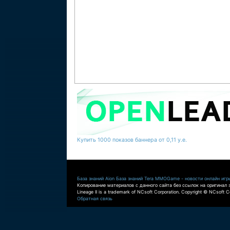
Купить 1000 показов баннера от 0,11 у.е.
База знаний Aion
База знаний Tera
MMOGame - новости онлайн игр
Копирование материалов с данного сайта без ссылок на оригинал 
Lineage II is a trademark of NCsoft Corporation. Copyright © NCsoft Co
Обратная связь