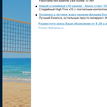
Работаем без вайпов уже более 10 лет
Новый стадийный х10 сервер - бонус старт 10
Стадийный High Five x10 с поэтапным контенто
Охладись в летнюю жару свежим фрешем Essen
Лучший Essence, остальные просто копируют. 
Разместите здесь Ваше объявление от 8,36 у.е
Promo-Reklama.ru