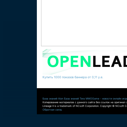
Купить 1000 показов баннера от 0,11 у.е.
База знаний Aion
База знаний Tera
MMOGame - новости онлайн игр
Копирование материалов с данного сайта без ссылок на оригинал 
Lineage II is a trademark of NCsoft Corporation. Copyright © NCsoft Co
Обратная связь