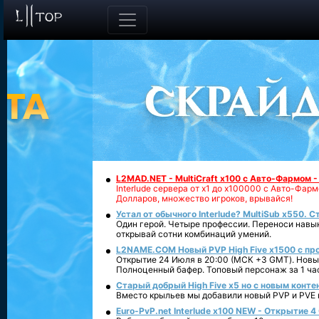
L2MAD.NET - MultiCraft x100 с Авто-Фармом 
Interlude сервера от х1 до х100000 с Авто-Фа
Долларов, множество игроков, врывайся!
Устал от обычного Interlude? MultiSub x550. С
Один герой. Четыре профессии. Переноси навык
открывай сотни комбинаций умений.
L2NAME.COM Новый PVP High Five x1500 с п
Открытие 24 Июля в 20:00 (МСК +3 GMT). Новый
Полноценный бафер. Топовый персонаж за 1 ча
Старый добрый High Five x5 но с новым конте
Вместо крыльев мы добавили новый PVP и PVE ко
Euro-PvP.net Interlude х100 NEW - Открытие 4