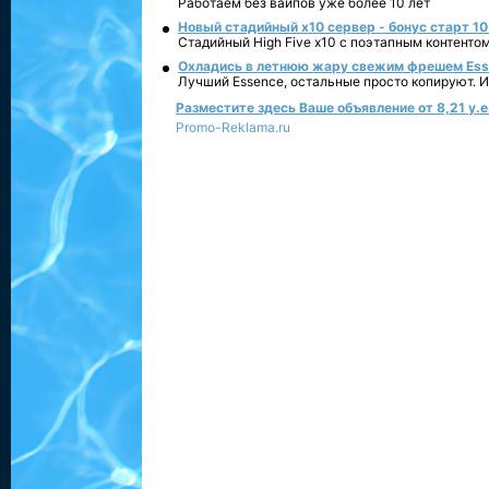
Работаем без вайпов уже более 10 лет
Новый стадийный х10 сервер - бонус старт 10
Стадийный High Five x10 с поэтапным контенто
Охладись в летнюю жару свежим фрешем Essen
Лучший Essence, остальные просто копируют. 
Разместите здесь Ваше объявление от 8,21 у.е.
Promo-Reklama.ru