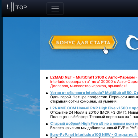
L2MAD.NET - MultiCraft x100 с Авто-Фармом 
Interlude сервера от х1 до х100000 с Авто-Фа
Долларов, множество игроков, врывайся!
Устал от обычного Interlude? MultiSub x550. С
Один герой. Четыре профессии. Переноси навык
открывай сотни комбинаций умений.
L2NAME.COM Новый PVP High Five x1500 с п
Открытие 24 Июля в 20:00 (МСК +3 GMT). Новый
Полноценный бафер. Топовый персонаж за 1 ча
Старый добрый High Five x5 но с новым конте
Вместо крыльев мы добавили новый PVP и PVE ко
Euro-PvP.net Interlude х100 NEW - Открытие 4