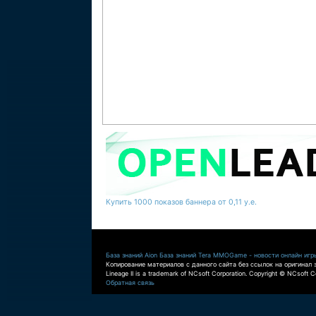
Купить 1000 показов баннера от 0,11 у.е.
База знаний Aion
База знаний Tera
MMOGame - новости онлайн игр
Копирование материалов с данного сайта без ссылок на оригинал 
Lineage II is a trademark of NCsoft Corporation. Copyright © NCsoft Co
Обратная связь