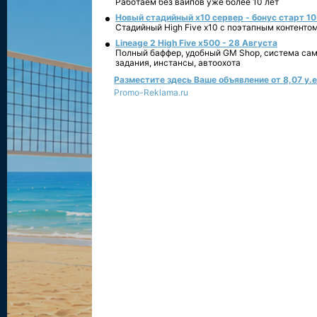
Работаем без вайпов уже более 10 лет
Новый стадийный х10 сервер - бонус старт 10
Стадийный High Five x10 с поэтапным контенто
Lineage 2 High Five x500 - 28 Августа
Полный баффер, удобный GM Shop, система сам
задания, инстансы, автоохота
Разместите здесь Ваше объявление от 8,07 у.е.
Promo-Reklama.ru