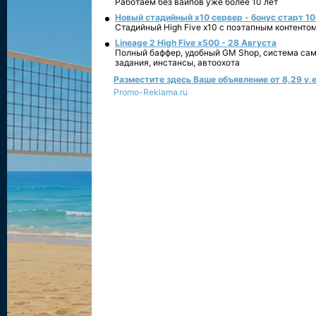
Работаем без вайпов уже более 10 лет
Новый стадийный х10 сервер - бонус старт 10
Стадийный High Five x10 с поэтапным контенто
Lineage 2 High Five x500 - 28 Августа
Полный баффер, удобный GM Shop, система сам
задания, инстансы, автоохота
Разместите здесь Ваше объявление от 8,29 у.е
Promo-Reklama.ru