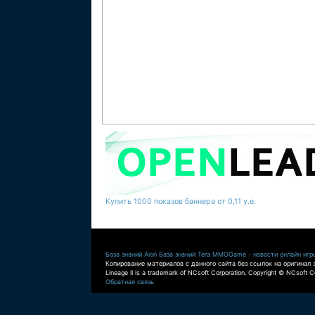
Купить 1000 показов баннера от 0,11 у.е.
База знаний Aion
База знаний Tera
MMOGame - новости онлайн игр
Копирование материалов с данного сайта без ссылок на оригинал 
Lineage II is a trademark of NCsoft Corporation. Copyright © NCsoft Co
Обратная связь