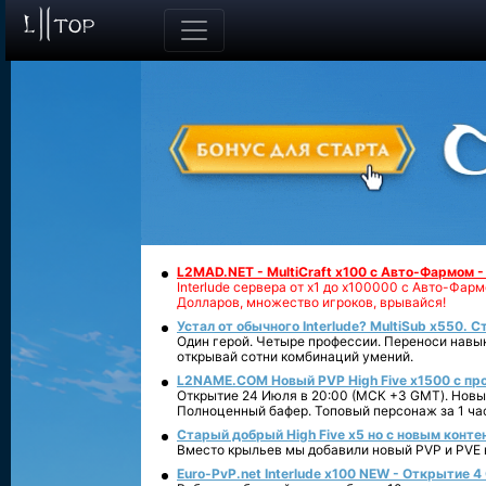
L2MAD.NET - MultiCraft x100 с Авто-Фармом 
Interlude сервера от х1 до х100000 с Авто-Фа
Долларов, множество игроков, врывайся!
Устал от обычного Interlude? MultiSub x550. С
Один герой. Четыре профессии. Переноси навык
открывай сотни комбинаций умений.
L2NAME.COM Новый PVP High Five x1500 с п
Открытие 24 Июля в 20:00 (МСК +3 GMT). Новый
Полноценный бафер. Топовый персонаж за 1 ча
Старый добрый High Five x5 но с новым конте
Вместо крыльев мы добавили новый PVP и PVE ко
Euro-PvP.net Interlude х100 NEW - Открытие 4