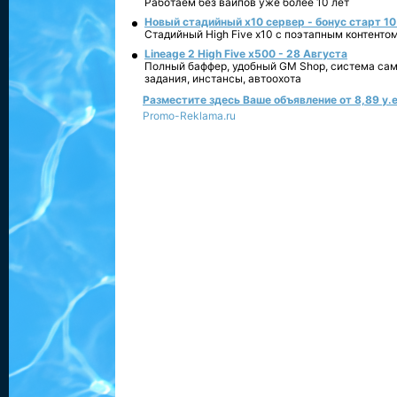
Работаем без вайпов уже более 10 лет
Новый стадийный х10 сервер - бонус старт 10
Стадийный High Five x10 с поэтапным контенто
Lineage 2 High Five x500 - 28 Августа
Полный баффер, удобный GM Shop, система сам
задания, инстансы, автоохота
Разместите здесь Ваше объявление от 8,89 у.е
Promo-Reklama.ru