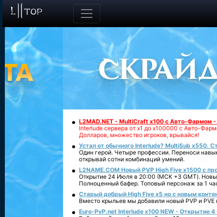
L2MAD.NET - MultiCraft x100 с Авто-Фармом 
Interlude сервера от х1 до х100000 с Авто-Фа
Долларов, множество игроков, врывайся!
Устал от обычного Interlude? MultiSub x550. С
Один герой. Четыре профессии. Переноси навык
открывай сотни комбинаций умений.
L2NAME.COM Новый PVP High Five x1500 с п
Открытие 24 Июля в 20:00 (МСК +3 GMT). Новый
Полноценный бафер. Топовый персонаж за 1 ча
Старый добрый High Five x5 но с новым конте
Вместо крыльев мы добавили новый PVP и PVE ко
Euro-PvP.net Interlude х100 NEW - Открытие 4