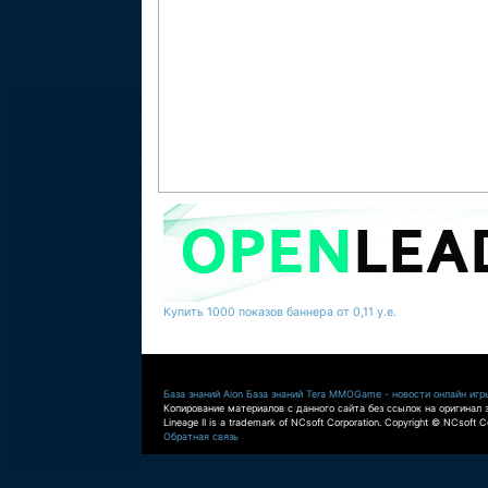
Купить 1000 показов баннера от 0,11 у.е.
База знаний Aion
База знаний Tera
MMOGame - новости онлайн игр
Копирование материалов с данного сайта без ссылок на оригинал 
Lineage II is a trademark of NCsoft Corporation. Copyright © NCsoft Co
Обратная связь