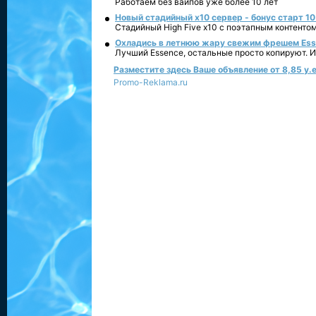
Работаем без вайпов уже более 10 лет
Новый стадийный х10 сервер - бонус старт 10
Стадийный High Five x10 с поэтапным контенто
Охладись в летнюю жару свежим фрешем Essen
Лучший Essence, остальные просто копируют. 
Разместите здесь Ваше объявление от 8,85 у.е
Promo-Reklama.ru