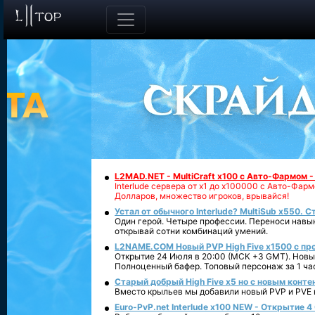
L2MAD.NET - MultiCraft x100 с Авто-Фармом 
Interlude сервера от х1 до х100000 с Авто-Фа
Долларов, множество игроков, врывайся!
Устал от обычного Interlude? MultiSub x550. С
Один герой. Четыре профессии. Переноси навык
открывай сотни комбинаций умений.
L2NAME.COM Новый PVP High Five x1500 с п
Открытие 24 Июля в 20:00 (МСК +3 GMT). Новый
Полноценный бафер. Топовый персонаж за 1 ча
Старый добрый High Five x5 но с новым конте
Вместо крыльев мы добавили новый PVP и PVE ко
Euro-PvP.net Interlude х100 NEW - Открытие 4