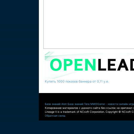
Купить 1000 показов баннера от 0,11 у.е.
База знаний Aion
База знаний Tera
MMOGame - новости онлайн игр
Копирование материалов с данного сайта без ссылок на оригинал 
Lineage II is a trademark of NCsoft Corporation. Copyright © NCsoft Co
Обратная связь