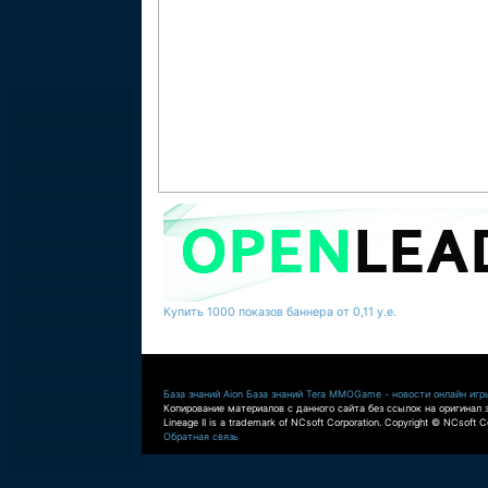
Купить 1000 показов баннера от 0,11 у.е.
База знаний Aion
База знаний Tera
MMOGame - новости онлайн игр
Копирование материалов с данного сайта без ссылок на оригинал 
Lineage II is a trademark of NCsoft Corporation. Copyright © NCsoft Co
Обратная связь