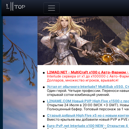
L2MAD.NET - MultiCraft x100 с Авто-Фармом 
Interlude сервера от х1 до х100000 с Авто-Фа
Долларов, множество игроков, врывайся!
Устал от обычного Interlude? MultiSub x550. С
Один герой. Четыре профессии. Переноси навык
открывай сотни комбинаций умений.
L2NAME.COM Новый PVP High Five x1500 с п
Открытие 24 Июля в 20:00 (МСК +3 GMT). Новый
Полноценный бафер. Топовый персонаж за 1 ча
Старый добрый High Five x5 но с новым конте
Вместо крыльев мы добавили новый PVP и PVE ко
Euro-PvP.net Interlude х100 NEW - Открытие 4