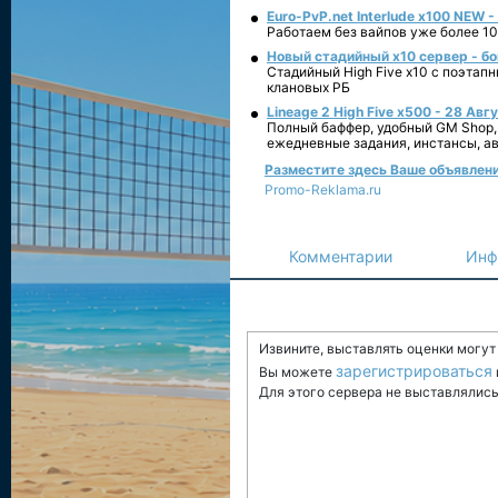
Euro-PvP.net Interlude х100 NEW 
Работаем без вайпов уже более 10
Новый стадийный х10 сервер - бо
Стадийный High Five x10 с поэтап
клановых РБ
Lineage 2 High Five x500 - 28 Авг
Полный баффер, удобный GM Shop,
ежедневные задания, инстансы, а
Разместите здесь Ваше объявление 
Promo-Reklama.ru
Комментарии
Инф
Извините, выставлять оценки могу
зарегистрироваться
Вы можете
Для этого сервера не выставлялись