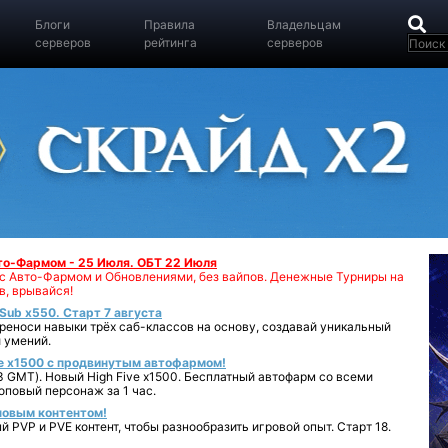
Блоги
Правила
Владельцам
серверов
рейтинга
серверов
вто-Фармом - 25 Июля. ОБТ 22 Июля
00 с Авто-Фармом и Обновлениями, без вайпов. Денежные Турниры на
в, врывайся!
iSub x550. Старт 7 августа
реноси навыки трёх саб-классов на основу, создавай уникальный
 умений.
e x1500 с продвинутым автофармом!
 GMT). Новый High Five x1500. Бесплатный автофарм со всеми
повый персонаж за 1 час.
 новым контентом!
 PVP и PVE контент, чтобы разнообразить игровой опыт. Старт 18.