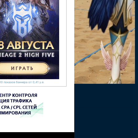
0 показов баннера от 0,41 у.е.