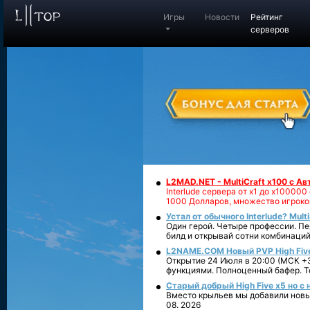
Игры
Новости
Рейтинг
серверов
L2MAD.NET - MultiCraft x100 с А
Interlude сервера от х1 до х1000
1000 Долларов, множество игроко
Устал от обычного Interlude? Mult
Один герой. Четыре профессии. Пе
билд и открывай сотни комбинаций
L2NAME.COM Новый PVP High Fiv
Открытие 24 Июля в 20:00 (МСК +3
функциями. Полноценный бафер. То
Старый добрый High Five x5 но с
Вместо крыльев мы добавили новый
08. 2026