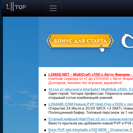
L2MAD.NET - MultiCraft x100 с Авто-Фармом 
Interlude сервера от х1 до х100000 с Авто-Фа
Долларов, множество игроков, врывайся!
Устал от обычного Interlude? MultiSub x550. С
Один герой. Четыре профессии. Переноси навык
открывай сотни комбинаций умений.
L2NAME.COM Новый PVP High Five x1500 с п
Открытие 24 Июля в 20:00 (МСК +3 GMT). Новый
Полноценный бафер. Топовый персонаж за 1 ча
Старый добрый High Five x5 но с новым конте
Вместо крыльев мы добавили новый PVP и PVE ко
Euro-PvP.net Interlude х100 NEW - Открытие 4