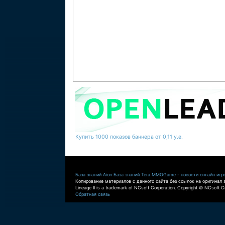
Купить 1000 показов баннера от 0,11 у.е.
База знаний Aion
База знаний Tera
MMOGame - новости онлайн игр
Копирование материалов с данного сайта без ссылок на оригинал 
Lineage II is a trademark of NCsoft Corporation. Copyright © NCsoft Co
Обратная связь