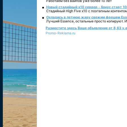
Работаем без вайпов уже более 10 лет
Новый стадийный х10 сервер - бонус старт 10
Стадийный High Five x10 с поэтапным контенто
Охладись в летнюю жару свежим фрешем Essen
Лучший Essence, остальные просто копируют. 
Разместите здесь Ваше объявление от 8,63 у.е
Promo-Reklama.ru