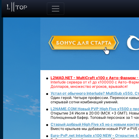
L2MAD.NET - MultiCraft x100 с Авто-Фармом 
Interlude сервера от х1 до х100000 с Авто-Фа
Долларов, множество игроков, врывайся!
Устал от обычного Interlude? MultiSub x550. С
Один герой. Четыре профессии. Переноси навык
открывай сотни комбинаций умений.
L2NAME.COM Новый PVP High Five x1500 с п
Открытие 24 Июля в 20:00 (МСК +3 GMT). Новый
Полноценный бафер. Топовый персонаж за 1 ча
Старый добрый High Five x5 но с новым конте
Вместо крыльев мы добавили новый PVP и PVE ко
Euro-PvP.net Interlude х100 NEW - Открытие 4