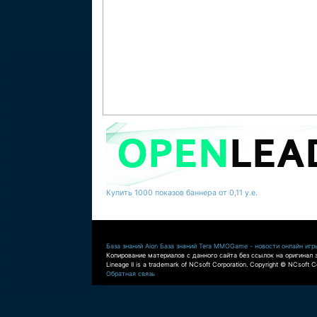
Купить 1000 показов баннера от 0,11 у.е.
База знаний Aion
База знаний Tera
MMOGame - новости онлайн игр
Копирование материалов с данного сайта без ссылок на оригинал 
Lineage II is a trademark of NCsoft Corporation. Copyright © NCsoft Co
Обратная связь