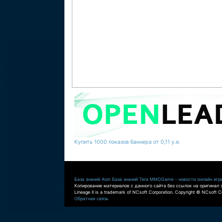
Купить 1000 показов баннера от 0,11 у.е.
База знаний Aion
База знаний Tera
MMOGame - новости онлайн игр
Копирование материалов с данного сайта без ссылок на оригинал 
Lineage II is a trademark of NCsoft Corporation. Copyright © NCsoft Co
Обратная связь