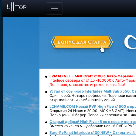
L2MAD.NET - MultiCraft x100 с Авто-Фармом 
Interlude сервера от х1 до х100000 с Авто-Фа
Долларов, множество игроков, врывайся!
Устал от обычного Interlude? MultiSub x550. С
Один герой. Четыре профессии. Переноси навык
открывай сотни комбинаций умений.
L2NAME.COM Новый PVP High Five x1500 с п
Открытие 24 Июля в 20:00 (МСК +3 GMT). Новый
Полноценный бафер. Топовый персонаж за 1 ча
Старый добрый High Five x5 но с новым конте
Вместо крыльев мы добавили новый PVP и PVE ко
Euro-PvP.net Interlude х100 NEW - Открытие 4