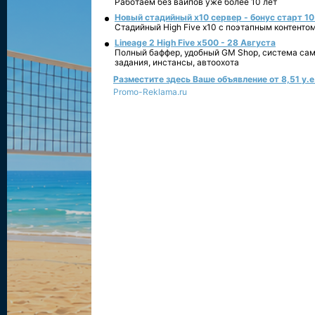
Работаем без вайпов уже более 10 лет
Новый стадийный х10 сервер - бонус старт 10
Стадийный High Five x10 с поэтапным контенто
Lineage 2 High Five x500 - 28 Августа
Полный баффер, удобный GM Shop, система сам
задания, инстансы, автоохота
Разместите здесь Ваше объявление от 8,51 у.е.
Promo-Reklama.ru