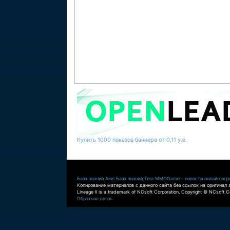
Купить 1000 показов баннера от 0,11 у.е.
База знаний Aion
База знаний Tera
MMOGame - новости онлайн игр
Копирование материалов с данного сайта без ссылок на оригинал 
Lineage II is a trademark of NCsoft Corporation. Copyright © NCsoft Co
Обратная связь