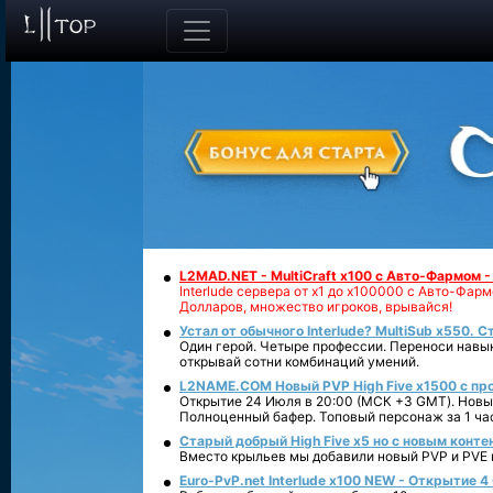
L2MAD.NET - MultiCraft x100 с Авто-Фармом 
Interlude сервера от х1 до х100000 с Авто-Фа
Долларов, множество игроков, врывайся!
Устал от обычного Interlude? MultiSub x550. С
Один герой. Четыре профессии. Переноси навык
открывай сотни комбинаций умений.
L2NAME.COM Новый PVP High Five x1500 с п
Открытие 24 Июля в 20:00 (МСК +3 GMT). Новый
Полноценный бафер. Топовый персонаж за 1 ча
Старый добрый High Five x5 но с новым конте
Вместо крыльев мы добавили новый PVP и PVE ко
Euro-PvP.net Interlude х100 NEW - Открытие 4