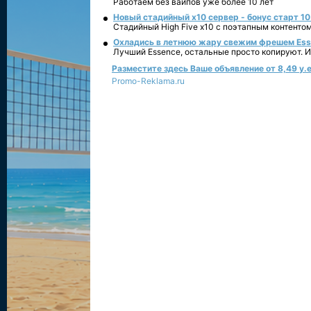
Работаем без вайпов уже более 10 лет
Новый стадийный х10 сервер - бонус старт 10
Стадийный High Five x10 с поэтапным контенто
Охладись в летнюю жару свежим фрешем Essen
Лучший Essence, остальные просто копируют. 
Разместите здесь Ваше объявление от 8,49 у.е
Promo-Reklama.ru