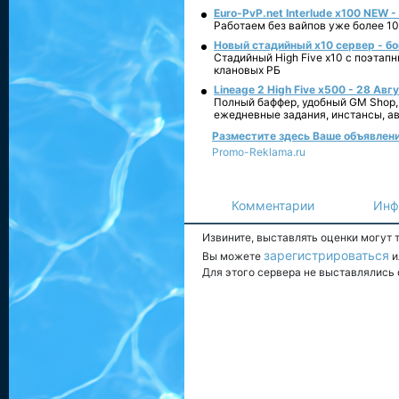
Euro-PvP.net Interlude х100 NEW 
Работаем без вайпов уже более 10
Новый стадийный х10 сервер - бо
Стадийный High Five x10 с поэтап
клановых РБ
Lineage 2 High Five x500 - 28 Авг
Полный баффер, удобный GM Shop,
ежедневные задания, инстансы, а
Разместите здесь Ваше объявление
Promo-Reklama.ru
Комментарии
Инф
Извините, выставлять оценки могут
зарегистрироваться
Вы можете
и
Для этого сервера не выставлялись 