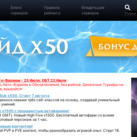
Блоги
Правила
Владельцам
серверов
рейтинга
серверов
вто-Фармом - 25 Июля. ОБТ 22 Июля
00 с Авто-Фармом и Обновлениями, без вайпов. Денежные Турниры на
в, врывайся!
iSub x550. Старт 7 августа
реноси навыки трёх саб-классов на основу, создавай уникальный
 умений.
e x1500 с продвинутым автофармом!
 GMT). Новый High Five x1500. Бесплатный автофарм со всеми
повый персонаж за 1 час.
 новым контентом!
 PVP и PVE контент, чтобы разнообразить игровой опыт. Старт 18.