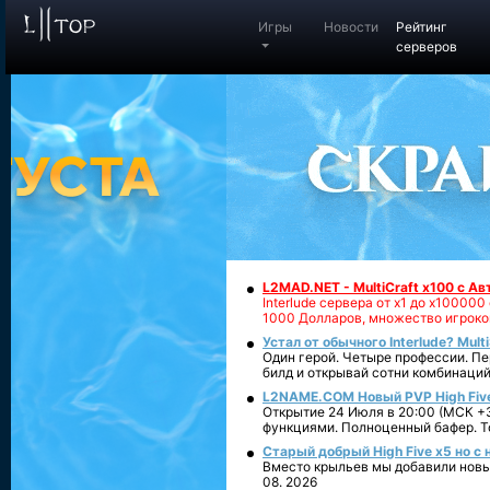
Игры
Новости
Рейтинг
серверов
L2MAD.NET - MultiCraft x100 с А
Interlude сервера от х1 до х1000
1000 Долларов, множество игроко
Устал от обычного Interlude? Mult
Один герой. Четыре профессии. Пе
билд и открывай сотни комбинаций
L2NAME.COM Новый PVP High Fiv
Открытие 24 Июля в 20:00 (МСК +3
функциями. Полноценный бафер. То
Старый добрый High Five x5 но с
Вместо крыльев мы добавили новый
08. 2026