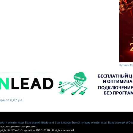
Купить 10
ра от 0,07 у.е.
ости онлайн игры
База знаний Blade and Soul
Lineage Eternal
лучшие онлайн игры
База значний WO
лок на оригинал запрещено.
pyright © NCsoft Corporation 2005-2026. All rights reserved.