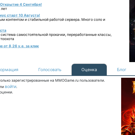
- Открытие 4 Сентября!
 лет
нус старт 10 Августа!
ным контентом и стабильной работой сервера. Много соло и
уста
 система самостоятельной прокачки, переработанные классы,
втоохота
 от 8,26 у.е. за клик
ормация
Голосовать
Оценка
Блог
 только зарегистрированные на MMOGame.ru пользователи.
войти
ли
.
оценки.