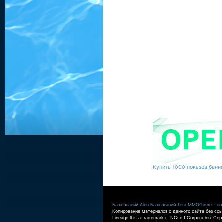
Купить 1000 показов банне
База знаний Aion
База знаний Tera
MMOGame - нов
Копирование материалов с данного сайта без ссы
Lineage II is a trademark of NCsoft Corporation. Co