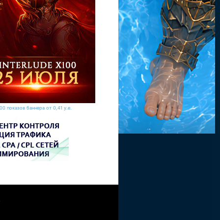
00 показов баннера от 0,41 у.е.
W