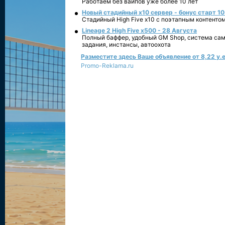
Работаем без вайпов уже более 10 лет
Новый стадийный х10 сервер - бонус старт 10
Стадийный High Five x10 с поэтапным контенто
Lineage 2 High Five x500 - 28 Августа
Полный баффер, удобный GM Shop, система сам
задания, инстансы, автоохота
Разместите здесь Ваше объявление от 8,22 у.е
Promo-Reklama.ru