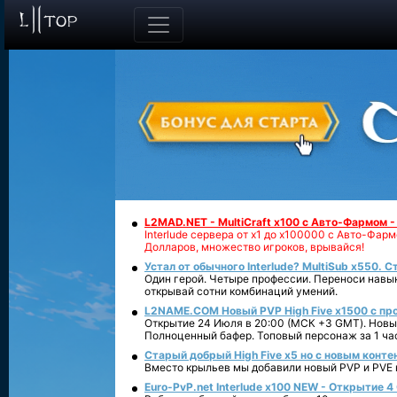
L2MAD.NET - MultiCraft x100 с Авто-Фармом 
Interlude сервера от х1 до х100000 с Авто-Фа
Долларов, множество игроков, врывайся!
Устал от обычного Interlude? MultiSub x550. С
Один герой. Четыре профессии. Переноси навык
открывай сотни комбинаций умений.
L2NAME.COM Новый PVP High Five x1500 с п
Открытие 24 Июля в 20:00 (МСК +3 GMT). Новый
Полноценный бафер. Топовый персонаж за 1 ча
Старый добрый High Five x5 но с новым конте
Вместо крыльев мы добавили новый PVP и PVE ко
Euro-PvP.net Interlude х100 NEW - Открытие 4