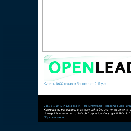
Купить 1000 показов баннера от 0,11 у.е.
База знаний Aion
База знаний Tera
MMOGame - новости онлайн игр
Копирование материалов с данного сайта без ссылок на оригинал 
Lineage II is a trademark of NCsoft Corporation. Copyright © NCsoft Co
Обратная связь