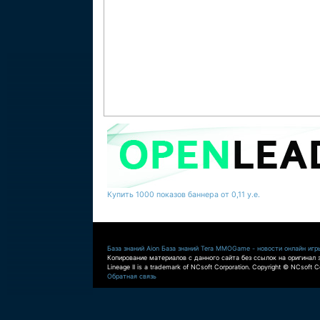
Купить 1000 показов баннера от 0,11 у.е.
База знаний Aion
База знаний Tera
MMOGame - новости онлайн игр
Копирование материалов с данного сайта без ссылок на оригинал 
Lineage II is a trademark of NCsoft Corporation. Copyright © NCsoft Co
Обратная связь