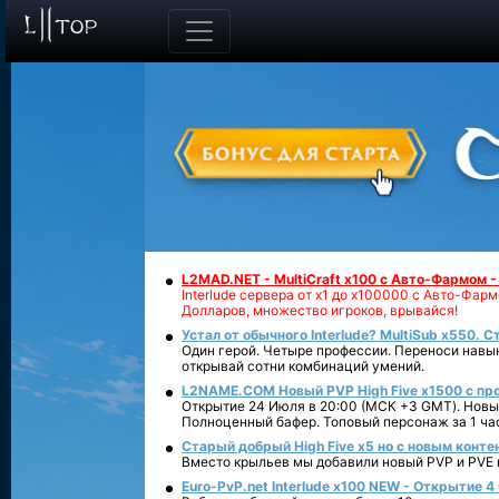
L2MAD.NET - MultiCraft x100 с Авто-Фармом 
Interlude сервера от х1 до х100000 с Авто-Фа
Долларов, множество игроков, врывайся!
Устал от обычного Interlude? MultiSub x550. С
Один герой. Четыре профессии. Переноси навык
открывай сотни комбинаций умений.
L2NAME.COM Новый PVP High Five x1500 с п
Открытие 24 Июля в 20:00 (МСК +3 GMT). Новый
Полноценный бафер. Топовый персонаж за 1 ча
Старый добрый High Five x5 но с новым конте
Вместо крыльев мы добавили новый PVP и PVE ко
Euro-PvP.net Interlude х100 NEW - Открытие 4