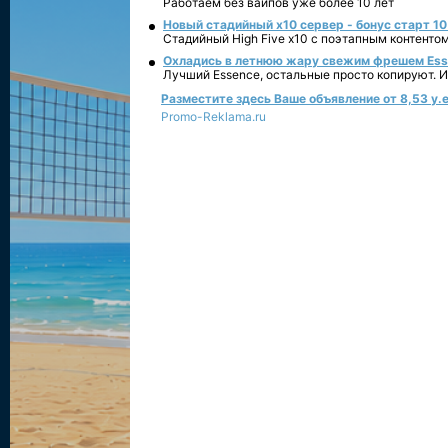
Работаем без вайпов уже более 10 лет
Новый стадийный х10 сервер - бонус старт 10
Стадийный High Five x10 с поэтапным контенто
Охладись в летнюю жару свежим фрешем Essen
Лучший Essence, остальные просто копируют. 
Разместите здесь Ваше объявление от 8,53 у.е
Promo-Reklama.ru