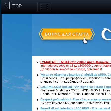
L2MAD.NET - MultiCraft x100 с Авто-Фармом 
Interlude сервера от х1 до х100000 с Авто-Фа
Долларов, множество игроков, врывайся!
Устал от обычного Interlude? MultiSub x550. С
Один герой. Четыре профессии. Переноси навык
открывай сотни комбинаций умений.
L2NAME.COM Новый PVP High Five x1500 с п
Открытие 24 Июля в 20:00 (МСК +3 GMT). Новый
Полноценный бафер. Топовый персонаж за 1 ча
Старый добрый High Five x5 но с новым конте
Вместо крыльев мы добавили новый PVP и PVE ко
Euro-PvP.net Interlude х100 NEW - Открытие 4