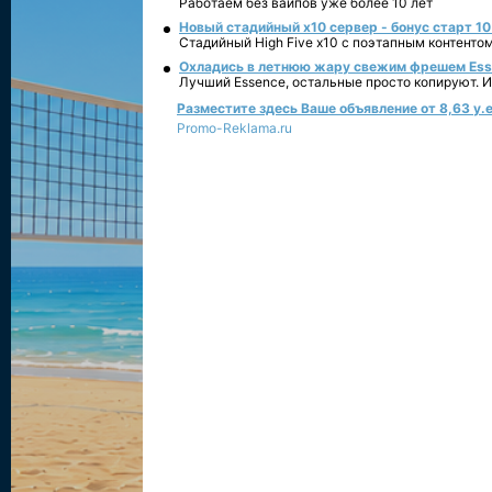
Работаем без вайпов уже более 10 лет
Новый стадийный х10 сервер - бонус старт 10
Стадийный High Five x10 с поэтапным контенто
Охладись в летнюю жару свежим фрешем Essen
Лучший Essence, остальные просто копируют. 
Разместите здесь Ваше объявление от 8,63 у.е
Promo-Reklama.ru