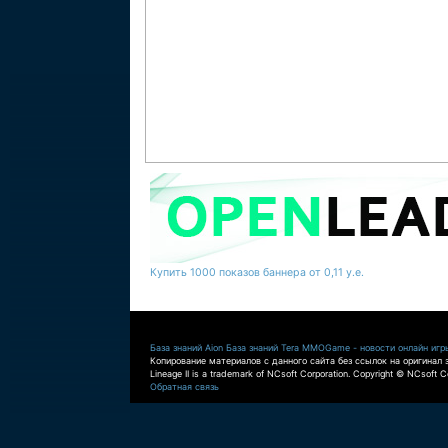
Купить 1000 показов баннера от 0,11 у.е.
База знаний Aion
База знаний Tera
MMOGame - новости онлайн игр
Копирование материалов с данного сайта без ссылок на оригинал 
Lineage II is a trademark of NCsoft Corporation. Copyright © NCsoft Co
Обратная связь