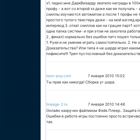
х1. ладно мне ДаркВизарду хватило награды в 100к
профу - а вот со второй хз даже как ее получать -
скиллы изучаются автоматом а после 1 профы не т
простого тупого твистера даже - на мой взгляд 
интерлюд 3. откат скиллов как на грация парт1 хо
одна папка систем- и при этом не захотела работа
2 , финал) нормально без ошибок патч пошел толь
1. Руки и не умение играть самостоятельно. 2. Не
Доказательства? Или типа я на шарде играл каком
пофиксите!!! Треп пустословный без доказательст
teon-pvp.com
7 января 2010 15:02
Ты прав как никогда! Сборка уг шара.
lineage-2.ru
7 января 2010 14:46
Онлайн накручен файликом Фейк Плеер.. Защита по
Ошибки в работе игры постоянно просто встречаютс
так.