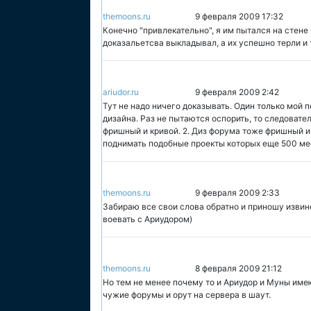
themoons.ru
9 февраля 2009 17:32
Конечно "привлекательно", я им пытался на стене 
доказальетсва выкладывал, а их успешно терли и 
ariudor.ru
9 февраля 2009 2:42
Тут не надо ничего доказывать. Один только мой 
дизайна. Раз не пытаются оспорить, то следовател
фришный и кривой. 2. Диз форума тоже фришный и
поднимать подобные проекты которых еще 500 мес
themoons.ru
9 февраля 2009 2:33
Забираю все свои слова обратно и приношу изви
воевать с Ариудором)
themoons.ru
8 февраля 2009 21:12
Но тем не менее почему то и Ариудор и Муны имею
чужие форумы и орут на сервера в шаут.