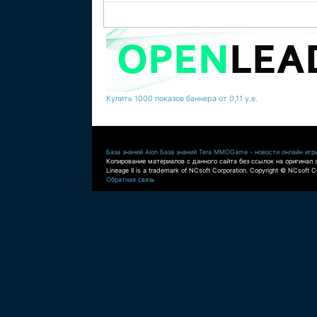
Купить 1000 показов баннера от 0,11 у.е.
База знаний Aion
База знаний Tera
MMOGame - новости онлайн игр
Копирование материалов с данного сайта без ссылок на оригинал 
Lineage II is a trademark of NCsoft Corporation. Copyright © NCsoft Co
Обратная связь