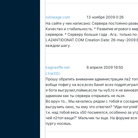
rulineage.com
13 ноября 2009 0:26
На сайте у них написано: Сервера постоянно раз
Качество и стабильность. * Развитие игрового м
серверов. * Серверу больше года . Ага.. только 
LA2ANTIDONAT.COM Creation Date: 26-may-2009 Е
каждом шагу.
kagnaoffe.net
6 апреля 2009 16:50
L1nkDD
:
Прошу обратить внимании администрации ла2 топа
вобще пофигу на все,всех банит всех подрят,игра
я бота выгрузил,пойми,если ты нуб,то я не винова
админам как ты сервера открывать не льзя.
Во врун то... Мы качались рядом с тобой в соседн
выгрузить окно, ты ему что ответил? "Иди погуляй
т.к. над тобой весь х50 посмеялся, особенно за у
чей л2топ ваще?" Мальчик ты еще. На форуме вся 
пургу носишь.