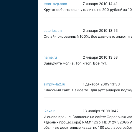
teon-pvp.com
7 января 2010 14:41
Крутят себе голоса чуть ли не по 200 рублей за 1
asterios.tm
2 января 2010 13:56
Онлайн рисованный 100%. Все давно это знают и в
name.ru
2 января 2010 13:53
Завидуйте молча. Топ и топ. Все гут.
simply-la2.ru
1 декабря 2009 13:33
Классный сайт.. Самое то.. для аутсайдеров подход
l2exe.ru
13 ноября 2009 0:42
И снова вранье. Заявлено на сайте: Серверная час
ядерных процессора) RAM: 12Gb; HDD: 2x 320Gb WD
обычные десктопные квады по 180 долларов работ