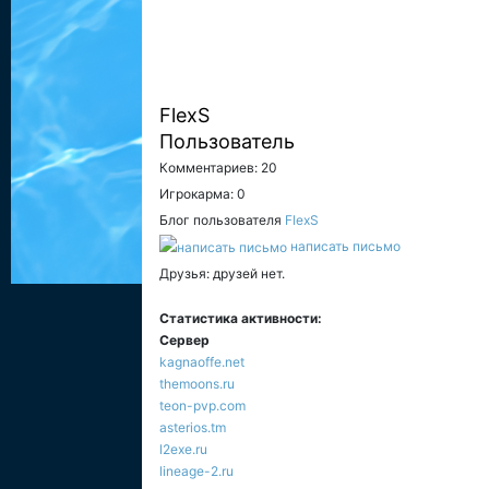
FlexS
Пользователь
Комментариев: 20
Игрокарма: 0
Блог пользователя
FlexS
написать письмо
Друзья: друзей нет.
Статистика активности:
Сервер
kagnaoffe.net
themoons.ru
teon-pvp.com
asterios.tm
l2exe.ru
lineage-2.ru