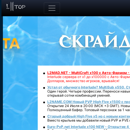
L2MAD.NET - MultiCraft x100 с Авто-Фармом 
Interlude сервера от х1 до х100000 с Авто-Фа
Долларов, множество игроков, врывайся!
Устал от обычного Interlude? MultiSub x550. С
Один герой. Четыре профессии. Переноси навык
открывай сотни комбинаций умений.
L2NAME.COM Новый PVP High Five x1500 с п
Открытие 24 Июля в 20:00 (МСК +3 GMT). Новый
Полноценный бафер. Топовый персонаж за 1 ча
Старый добрый High Five x5 но с новым конте
Вместо крыльев мы добавили новый PVP и PVE ко
Euro-PvP.net Interlude х100 NEW - Открытие 4