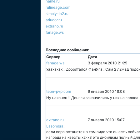
name.ru
rulineage.com
simply-la2.ru
ariudor.ru
extrano.ru
fanage.ws
Последние сообщения:
Сервер
Дата
fanage.ws
3 февраля 2010 21:25
Уаахахах .. доболтался ФанЯга.. Сам 2 л2мэд подсир
teon-pvp.com
9 января 2010 18:08
Ну наконец!!! Деньги закончились у них на голоса.
extrano.ru
7 января 2010 15:07
Lasombra
:
если серв останется в том виде что он есть сейчас
награда на квесты х2-х3 это дибилизм полный для