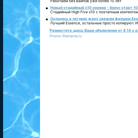
Работаем без вайпов уже более 10 лет
Новый стадийный х10 сервер - бонус старт 10
Стадийный High Five x10 с поэтапным контенто
Охладись в летнюю жару свежим фрешем Essen
Лучший Essence, остальные просто копируют. 
Разместите здесь Ваше объявление от 8,14 у.е.
Promo-Reklama.ru