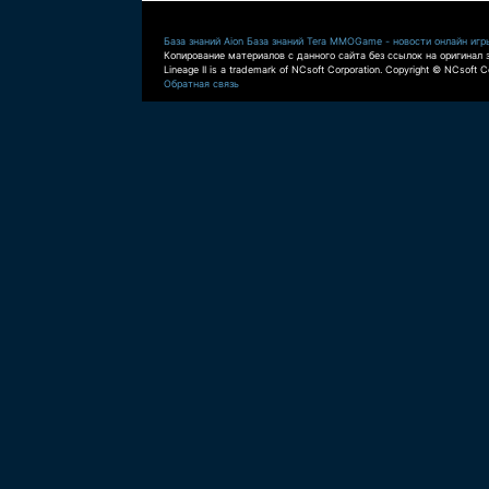
База знаний Aion
База знаний Tera
MMOGame - новости онлайн игр
Копирование материалов с данного сайта без ссылок на оригинал 
Lineage II is a trademark of NCsoft Corporation. Copyright © NCsoft Co
Обратная связь