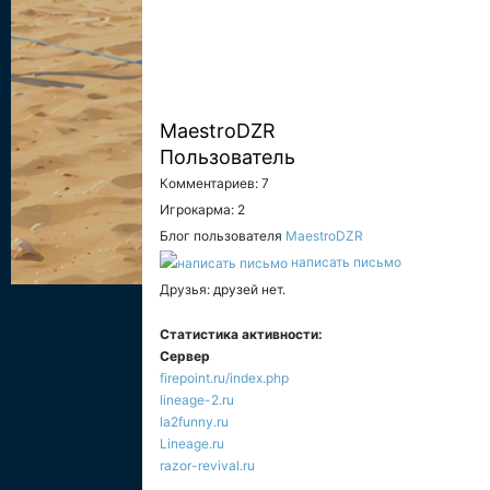
MaestroDZR
Пользователь
Комментариев: 7
Игрокарма: 2
Блог пользователя
MaestroDZR
написать письмо
Друзья: друзей нет.
Статистика активности:
Сервер
firepoint.ru/index.php
lineage-2.ru
la2funny.ru
Lineage.ru
razor-revival.ru