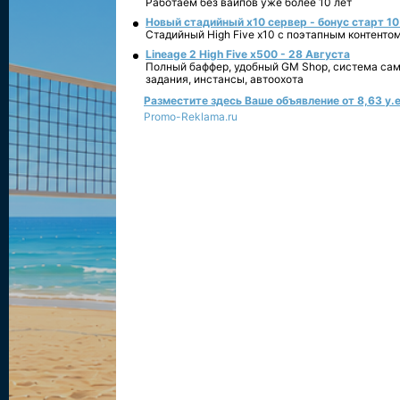
Работаем без вайпов уже более 10 лет
Новый стадийный х10 сервер - бонус старт 10
Стадийный High Five x10 с поэтапным контенто
Lineage 2 High Five x500 - 28 Августа
Полный баффер, удобный GM Shop, система сам
задания, инстансы, автоохота
Разместите здесь Ваше объявление от 8,63 у.е
Promo-Reklama.ru