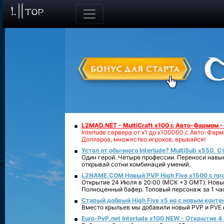
L2MAD.NET - MultiCraft x100 с Авто-Фармом 
Interlude сервера от х1 до х100000 с Авто-Фа
Долларов, множество игроков, врывайся!
Устал от обычного Interlude? MultiSub x550. С
Один герой. Четыре профессии. Переноси навык
открывай сотни комбинаций умений.
L2NAME.COM Новый PVP High Five x1500 с п
Открытие 24 Июля в 20:00 (МСК +3 GMT). Новый
Полноценный бафер. Топовый персонаж за 1 ча
Старый добрый High Five x5 но с новым конте
Вместо крыльев мы добавили новый PVP и PVE ко
Euro-PvP.net Interlude х100 NEW - Открытие 4