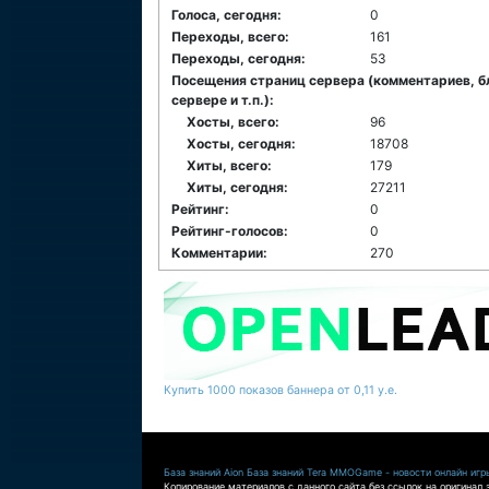
Голоса, сегодня:
0
Переходы, всего:
161
Переходы, сегодня:
53
Посещения страниц сервера (комментариев, б
сервере и т.п.):
Хосты, всего:
96
Хосты, сегодня:
18708
Хиты, всего:
179
Хиты, сегодня:
27211
Рейтинг:
0
Рейтинг-голосов:
0
Комментарии:
270
Купить 1000 показов баннера от 0,11 у.е.
База знаний Aion
База знаний Tera
MMOGame - новости онлайн игр
Копирование материалов с данного сайта без ссылок на оригинал 