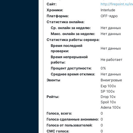
Сайт:
http://firepoint.ru/
Хроники:
Interlude
Платформа:
ОFF-ядро
Статистика онлайна:
Ср. онлайн за неделю:
Нет данных
Макс. онлайн за неделю:
Нет данных
Статистика работы сервера:
Время последней
Нет данных
проверки:
Время непрерывной
Не работает
работы:
Процент доступности:
0%
Среднее время отклика:
Нет данных
Эвенты
Внеигровые
Exp 100x
SP 100x
Рейты:
Drop 10x
Spoil 10x
Adena 100x
Голоса, всего:
0
Голоса сделанные анонимно:
0
Голоса от пользователей:
0
СМС голоса:
0