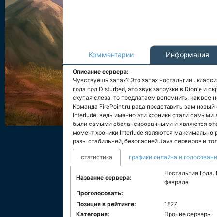
Комментарии
Информация
Описание сервера:
Чувствуешь запах? Это запах ностальгии...классик
года под Disturbed, это звук загрузки в Dion'e и 
скупая слеза, то предлагаем вспомнить, как все 
Команда FirePoint.ru рада представить вам новый 
Interlude, ведь именно эти хроники стали самыми
были самыми сбалансированными и являются этал
момент хроники Interlude являются максимально р
разы стабильней, безопасней Java серверов и то
статистика
графики онлайна и голосован
Ностальгия Года. 
Название сервера:
феврале
Проголосовать:
Позиция в рейтинге:
1827
Категория:
Прочие серверы