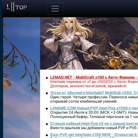
L2MAD.NET - MultiCraft x100 с Авто-Фармом 
Interlude сервера от х1 до х100000 с Авто-Фа
Долларов, множество игроков, врывайся!
Устал от обычного Interlude? MultiSub x550. С
Один герой. Четыре профессии. Переноси навык
открывай сотни комбинаций умений.
L2NAME.COM Новый PVP High Five x1500 с п
Открытие 24 Июля в 20:00 (МСК +3 GMT). Новый
Полноценный бафер. Топовый персонаж за 1 ча
Старый добрый High Five x5 но с новым конте
Вместо крыльев мы добавили новый PVP и PVE ко
Euro-PvP.net Interlude х100 NEW - Открытие 4