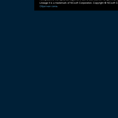
Lineage II is a trademark of NCsoft Corporation. Copyright © NCsoft Co
Обратная связь