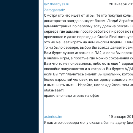
la2.theabyss.ru
20 января 20
Zarogastath
:
Смотря кто что ищет от игры. Те кто покупал колы, т
донаторство всегда выходит боком. Люди! Играйте
администрация по первому зову должна бежать Ва
сервера где админы просто работают и работают 
произошло и даже переход на Gracia Final затянул
это не мешает играть на нем многим людям... Пом
то ни было сервере, выбор Вы всегда делаете сами
Вам будет лучше играться в ЛА2, а если Вы пере
в онлайн игры, а простые где можно сохранения с
Вам что то не понравилось, либо есть еще 1 вариан
спокойно запускаются и в которых Вы будете АДМ
если Вы тут плачетесь значит Вы школьник, которы
более взрослый человек, но которому видимо в жи
и ныть ныть ныть... Играйте, наслаждайтесь тем чт
обязывает!
правильно надо играть на оффе
asterios.tm
19 января 20
Я как игрок сервера могу сказать баг на адену (дю