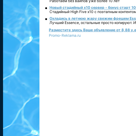
Работаем без вайпов уже более 10 лет
Новый стадийный х10 сервер - бонус старт 10
Стадийный High Five x10 с поэтапным контенто
Охладись в летнюю жару свежим фрешем Essen
Лучший Essence, остальные просто копируют. 
Разместите здесь Ваше объявление от 8,88 у.е
Promo-Reklama.ru