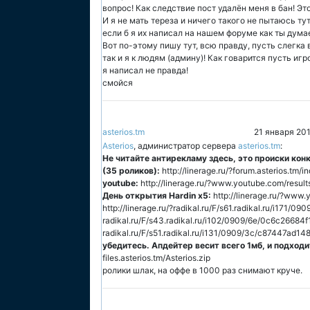
вопрос! Как следствие пост удалён меня в бан! Это
И я не мать тереза и ничего такого не пытаюсь ту
если б я их написал на нашем форуме как ты дума
Вот по-этому пишу тут, всю правду, пусть слегка 
так и я к людям (админу)! Как говарится пусть игр
я написал не правда!
смойся
asterios.tm
21 января 201
Asterios
, администратор сервера
asterios.tm
:
Не читайте антирекламу здесь, это происки кон
(35 роликов):
http://linerage.ru/?forum.asterios.tm
youtube:
http://linerage.ru/?www.youtube.com/resul
День открытия Hardin x5:
http://linerage.ru/?ww
http://linerage.ru/?radikal.ru/F/s61.radikal.ru/i171/09
radikal.ru/F/s43.radikal.ru/i102/0909/6e/0c6c26684f1e
radikal.ru/F/s51.radikal.ru/i131/0909/3c/c87447ad148
убедитесь. Апдейтер весит всего 1мб, и подход
files.asterios.tm/Asterios.zip
ролики шлак, на оффе в 1000 раз снимают круче.