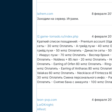
laihem.com
8 февраля 20
Заходим на сервер. Играем.
l2.game-tornado.ru/index.php
4 февраля 20
Краткий список поощрений: - Premium account (Удв
сеты - 30 wmz Оплатить - А грейд пухи - 40 wmz О
грейд пухи - 50 wmz Оплатить - Династи сеты - 5
- Икарус пухи - 70 wmz Оплатить - Веспер броня 
Оплатить - Nobless + 85 лвл - 20 wmz Оплатить - H
Оплатить - Earring of Orfen 60 wmz Оплатить - Ring
wmz Оплатить - Earring of Antharas 80 wmz Оплатит
Valakas 60 wmz Оплатить - Necklace of Frintezza 
30 wmz Оплатить Смена персонального инфо: - Ра
Оплатить - Снятие бана с аккаунта - 100 wmz Опла
teon-pvp.com
4 февраля 20
LorDKnight
:
ARest
: