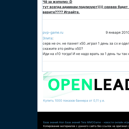
Чё за жополиз :D
тут всегда админам подлизуют)))) сервер будет 
верите???? Играйте.
pvp-game.ru
9 января 201
Элита
:
серв не оч. не пахнет х50..играл 1 день за сх и одел
скажите это рейты х50?
Иди на х10 тогда! И не надо врать за 1 день ты так
Купить 1000 показов баннера от 0,11 у.е.
База знаний Aion
База знаний Tera
MMOGame - новости онлайн игр
Копирование материалов с данного сайта без ссылок на оригинал 