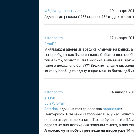
la2giliat.game-server.cc
19 января 201
Админі где реклама???? сервера??? и тд включите 
asterios.tm
17 января 20
ProoF2
:
Миллиарды адены из воздуха хлынули на рынок, а ф
теперь будет как было раньше. Собственное сообр
так и есть, верно? :D зы Димочка, миленький, как
такого досадного бага??? Видимо ты заглядываешь
хз хз ну вообщето адену и щас можно багом добыт
asterios.tm
14 января 20
juIOoI
:
LLIaPJIoTaH
:
Asterios
, администратор сервера
asterios.tm
:
Повторюсь: В течении этого месяца, у нас будет о
полное отсутствие доната. Т.е. не будет даже ПА
сервер не для получения прибыли с него, а для у
А можно чуть побыстрее ведь на дворе уже 14 чи