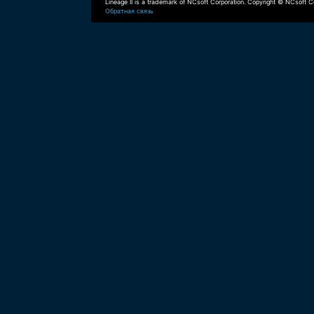
Lineage II is a trademark of NCsoft Corporation. Copyright © NCsoft Co
Обратная связь