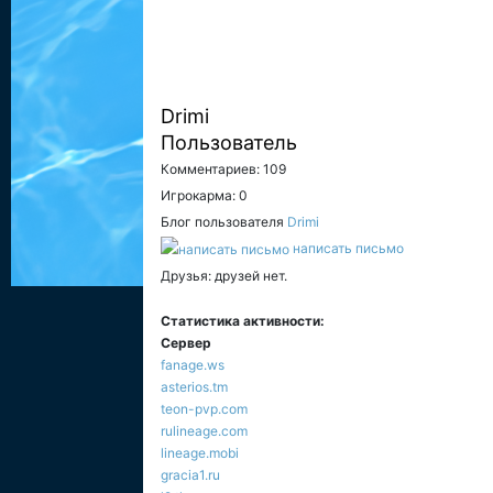
Drimi
Пользователь
Комментариев: 109
Игрокарма: 0
Блог пользователя
Drimi
написать письмо
Друзья: друзей нет.
Статистика активности:
Сервер
fanage.ws
asterios.tm
teon-pvp.com
rulineage.com
lineage.mobi
gracia1.ru