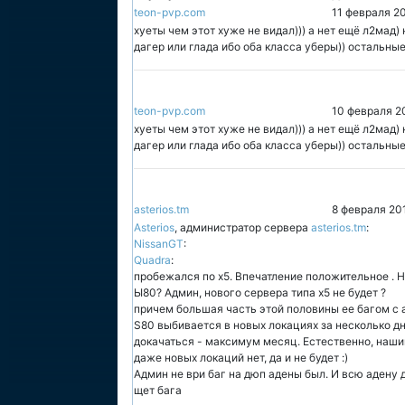
teon-pvp.com
11 февраля 20
хуеты чем этот хуже не видал))) а нет ещё л2мад)
дагер или глада ибо оба класса уберы)) остальные
teon-pvp.com
10 февраля 2
хуеты чем этот хуже не видал))) а нет ещё л2мад)
дагер или глада ибо оба класса уберы)) остальные
asterios.tm
8 февраля 20
Asterios
, администратор сервера
asterios.tm
:
NissanGT
:
Quadra
:
пробежался по х5. Впечатление положительное . Но
Ы80? Админ, нового сервера типа х5 не будет ?
причем большая часть этой половины ее багом с 
S80 выбивается в новых локациях за несколько д
докачаться - максимум месяц. Естественно, наши
даже новых локаций нет, да и не будет :)
Админ не ври баг на дюп адены был. И всю адену д
щет бага