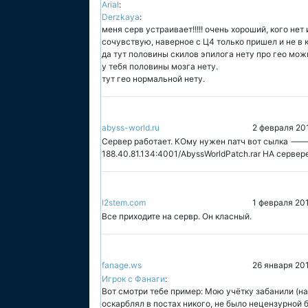
Arial
:
Derzkaya
:
меня серв устраивает!!!!! очень хороший, кого нет 
сочувствую, наверное с Ц4 только пришел и не в 
да тут половины скилов эпилога нету про гео мож
у тебя половины мозга нету.
тут гео нормальной нету.
abyss-world.ru
2 февраля 20
Сервер работает. КОму нужен патч вот сылка ---> h
188.40.81.134:4001/AbyssWorldPatch.rar НА сервер
l2stem.com
1 февраля 201
Все приходите на сервр. Он класный.
fanage.ws
26 января 20
Игрок с Фанаги
:
Вот смотри тебе пример: Мою учётку забанили (нав
оскарблял в постах никого, не было нецензурной