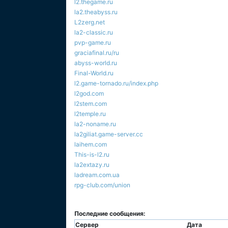
l2.thegame.ru
la2.theabyss.ru
L2zerg.net
la2-classic.ru
pvp-game.ru
graciafinal.ru/ru
abyss-world.ru
Final-World.ru
l2.game-tornado.ru/index.php
l2god.com
l2stem.com
l2temple.ru
la2-noname.ru
la2giliat.game-server.cc
laihem.com
This-is-l2.ru
la2extazy.ru
ladream.com.ua
rpg-club.com/union
Последние сообщения:
Сервер
Дата