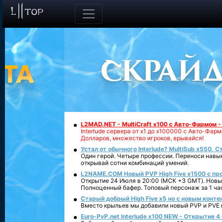
L2MAD.NET - MultiCraft x100 с Авто-Фармом 
Interlude сервера от х1 до х100000 с Авто-Фа
Долларов, множество игроков, врывайся!
Устал от обычного Interlude? MultiSub x550. С
Один герой. Четыре профессии. Переноси навык
открывай сотни комбинаций умений.
L2NAME.COM Новый PVP High Five x1500 с п
Открытие 24 Июля в 20:00 (МСК +3 GMT). Новый
Полноценный бафер. Топовый персонаж за 1 ча
Старый добрый High Five x5 но с новым конте
Вместо крыльев мы добавили новый PVP и PVE ко
Euro-PvP.net Interlude х100 NEW - Открытие 4