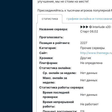
улучшение, мы не стоим на месте!
Присоединяйтесь к тысячам игроков популярной
статистика
графики онлайна и голосован
►►► ✪ Interlude х20 
Название сервера:
Старт 06.02
Проголосовать:
Позиция в рейтинге:
2227
Категория:
Прочие серверы
Сайт:
http://www.themega.r
Хроники:
Другие
Платформа:
Не определена
Статистика онлайна:
Ср. онлайн за неделю:
Нет данных
Макс. онлайн за
Нет данных
неделю:
Статистика работы сервера:
Время последней
Нет данных
проверки:
Время непрерывной
Не работает
работы:
Процент доступности:
0%