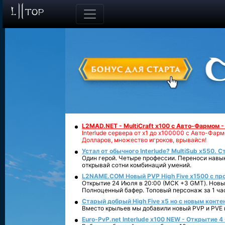
L2MAD.NET - MultiCraft x100 с Авто-Фармом 
Interlude сервера от х1 до х100000 с Авто-Фа
Долларов, множество игроков, врывайся!
Устал от обычного Interlude? MultiSub x550. С
Один герой. Четыре профессии. Переноси навык
открывай сотни комбинаций умений.
L2NAME.COM Новый PVP High Five x1500 с п
Открытие 24 Июля в 20:00 (МСК +3 GMT). Новый
Полноценный бафер. Топовый персонаж за 1 ча
Старый добрый High Five x5 но с новым конте
Вместо крыльев мы добавили новый PVP и PVE ко
Euro-PvP.net Interlude х100 NEW - Открытие 4