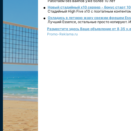
Работаем без вайпов уже более 10 лет
Новый стадийный х10 сервер - бонус старт 10
Стадийный High Five x10 с поэтапным контенто
Охладись в летнюю жару свежим фрешем Essen
Лучший Essence, остальные просто копируют. 
Разместите здесь Ваше объявление от 8,35 у.е
Promo-Reklama.ru