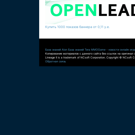
Купить 1000 показов баннера от 0,11 у.е.
База знаний Aion
База знаний Tera
MMOGame - новости онлайн игр
Копирование материалов с данного сайта без ссылок на оригинал 
Lineage II is a trademark of NCsoft Corporation. Copyright © NCsoft Co
Обратная связь