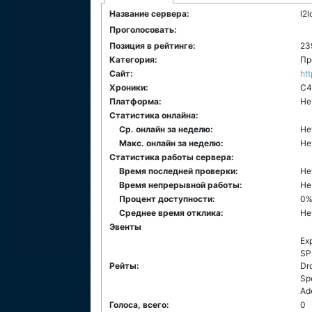
Название сервера:
l2l
Проголосовать:
Позиция в рейтинге:
23
Категория:
Пр
Сайт:
htt
Хроники:
C4
Платформа:
Не
Статистика онлайна:
Ср. онлайн за неделю:
Не
Макс. онлайн за неделю:
Не
Статистика работы сервера:
Время последней проверки:
Не
Время непрерывной работы:
Не
Процент доступности:
0
Среднее время отклика:
Не
Эвенты
Ex
SP
Рейты:
Dr
Spo
Ad
Голоса, всего:
0