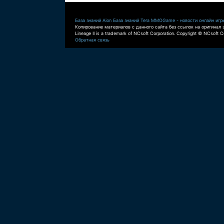
База знаний Aion
База знаний Tera
MMOGame - новости онлайн игр
Копирование материалов с данного сайта без ссылок на оригинал 
Lineage II is a trademark of NCsoft Corporation. Copyright © NCsoft Co
Обратная связь