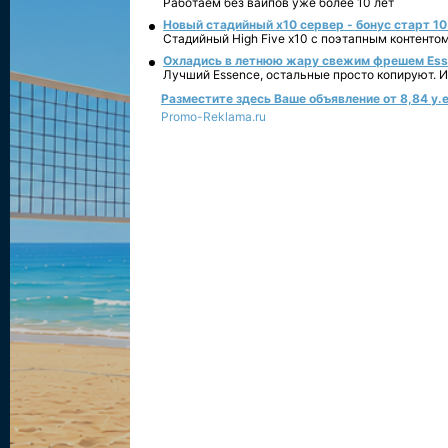
Работаем без вайпов уже более 10 лет
Новый стадийный х10 сервер - бонус старт 10
Стадийный High Five x10 с поэтапным контенто
Охладись в летнюю жару свежим фрешем Essen
Лучший Essence, остальные просто копируют. 
Разместите здесь Ваше объявление от 8,84 у.е
Promo-Reklama.ru