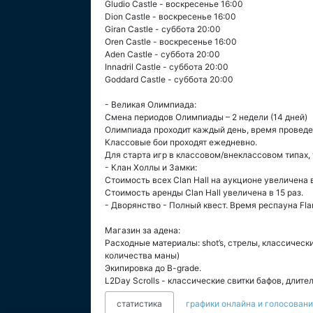
Gludio Castle - воскресенье 16:00
Dion Castle - воскресенье 16:00
Giran Castle - суббота 20:00
Oren Castle - воскресенье 16:00
Aden Castle - суббота 20:00
Innadril Castle - суббота 20:00
Goddard Castle - суббота 20:00
- Великая Олимпиада:
Смена периодов Олимпиады – 2 недели (14 дней)
Олимпиада проходит каждый день, время проведе
Классовые бои проходят ежедневно.
Для старта игр в классовом/внеклассовом типах,
- Клан Холлы и Замки:
Стоимость всех Clan Hall на аукционе увеличена в
Стоимость аренды Clan Hall увеличена в 15 раз.
- Дворянство - Полный квест. Время респауна Flame
Магазин за адена:
Расходные материалы: shot’s, стрелы, классичес
количества маны)
Экипировка до B-grade.
L2Day Scrolls - классические свитки бафов, длите
статистика
графики онлайна и голосован