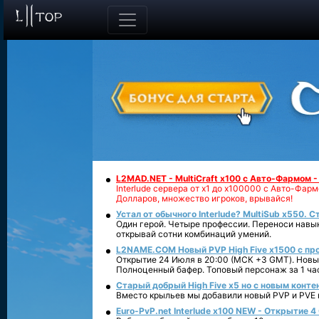
L2MAD.NET - MultiCraft x100 с Авто-Фармом 
Interlude сервера от х1 до х100000 с Авто-Фа
Долларов, множество игроков, врывайся!
Устал от обычного Interlude? MultiSub x550. С
Один герой. Четыре профессии. Переноси навык
открывай сотни комбинаций умений.
L2NAME.COM Новый PVP High Five x1500 с п
Открытие 24 Июля в 20:00 (МСК +3 GMT). Новый
Полноценный бафер. Топовый персонаж за 1 ча
Старый добрый High Five x5 но с новым конте
Вместо крыльев мы добавили новый PVP и PVE ко
Euro-PvP.net Interlude х100 NEW - Открытие 4