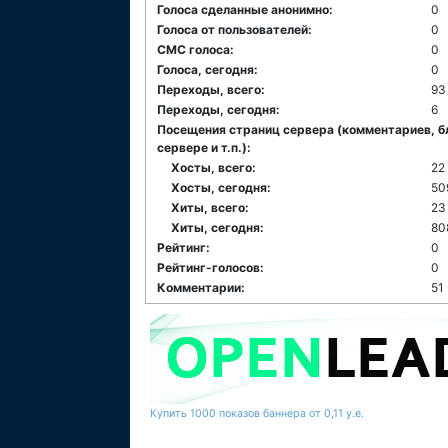
Голоса сделанные анонимно:
0
Голоса от пользователей:
0
СМС голоса:
0
Голоса, сегодня:
0
Переходы, всего:
93
Переходы, сегодня:
6
Посещения страниц сервера (комментариев, б
сервере и т.п.):
Хосты, всего:
22
Хосты, сегодня:
50
Хиты, всего:
23
Хиты, сегодня:
80
Рейтинг:
0
Рейтинг-голосов:
0
Комментарии:
51
Купить 1000 показов баннера от 0,11 у.е.