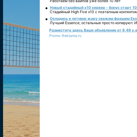
Работаем без вайпов уже более 10 лет
Новый стадийный х10 сервер - бонус старт 10
Стадийный High Five x10 с поэтапным контенто
Охладись в летнюю жару свежим фрешем Essen
Лучший Essence, остальные просто копируют. 
Разместите здесь Ваше объявление от 8,49 у.е
Promo-Reklama.ru