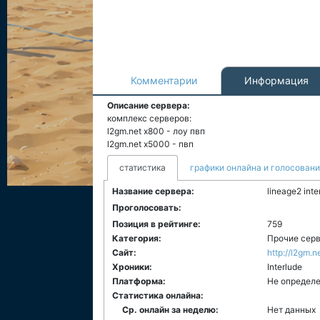
Комментарии
Информация
Описание сервера:
комплекс серверов:
l2gm.net x800 - лоу пвп
l2gm.net x5000 - пвп
статистика
графики онлайна и голосован
Название сервера:
lineage2 inte
Проголосовать:
Позиция в рейтинге:
759
Категория:
Прочие сер
Сайт:
http://l2gm.n
Хроники:
Interlude
Платформа:
Не определ
Статистика онлайна:
Ср. онлайн за неделю:
Нет данных