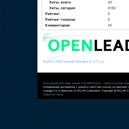
Хиты, всего:
40
Хиты, сегодня:
4162
Рейтинг:
0
Рейтинг-голосов:
0
Комментарии:
18
Купить 1000 показов баннера от 0,11 у.е.
База знаний Aion
База знаний Tera
MMOGame - новости онлайн игр
Копирование материалов с данного сайта без ссылок на оригинал 
Lineage II is a trademark of NCsoft Corporation. Copyright © NCsoft Co
Обратная связь