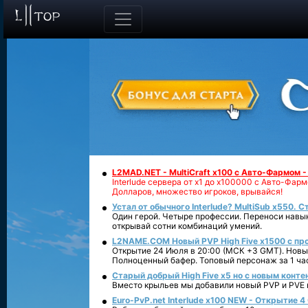
L2MAD.NET - MultiCraft x100 с Авто-Фармом 
Interlude сервера от х1 до х100000 с Авто-Фа
Долларов, множество игроков, врывайся!
Устал от обычного Interlude? MultiSub x550. С
Один герой. Четыре профессии. Переноси навык
открывай сотни комбинаций умений.
L2NAME.COM Новый PVP High Five x1500 с п
Открытие 24 Июля в 20:00 (МСК +3 GMT). Новый
Полноценный бафер. Топовый персонаж за 1 ча
Старый добрый High Five x5 но с новым конте
Вместо крыльев мы добавили новый PVP и PVE ко
Euro-PvP.net Interlude х100 NEW - Открытие 4