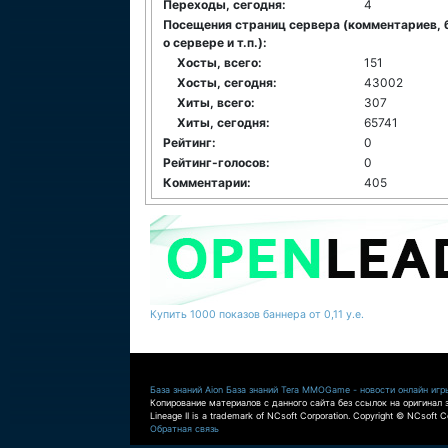
Переходы, сегодня:
4
Посещения страниц сервера (комментариев, 
о сервере и т.п.):
Хосты, всего:
151
Хосты, сегодня:
43002
Хиты, всего:
307
Хиты, сегодня:
65741
Рейтинг:
0
Рейтинг-голосов:
0
Комментарии:
405
Купить 1000 показов баннера от 0,11 у.е.
База знаний Aion
База знаний Tera
MMOGame - новости онлайн игр
Копирование материалов с данного сайта без ссылок на оригинал 
Lineage II is a trademark of NCsoft Corporation. Copyright © NCsoft Co
Обратная связь