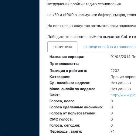
затруднений пройти стадию становления.
на х50 и х1000 в коммунити баффер, гмщоп, теле
На всех новых акаунтах автоматически подключа
Победителю в ивенте LastHero выдается CoL и г
статистика
графики онлайна и голосован
Название сервера:
01/05/2014 П
Проголосовать:
Позиция в рейтинге:
2202
Категория:
Прочие серве
Ср. онлайн за неделю:
Нет данных
Макс. онлайн за неделю:
Нет данных
Сайт:
http://www.pla
Голоса, всего:
0
Голоса сделанные анонимно:
0
Голоса от пользователей:
0
СМС голоса:
0
Голоса, сегодня:
0
Переходы, всего:
74