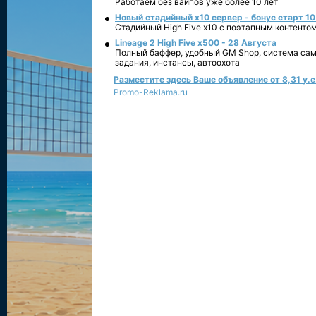
Работаем без вайпов уже более 10 лет
Новый стадийный х10 сервер - бонус старт 10
Стадийный High Five x10 с поэтапным контенто
Lineage 2 High Five x500 - 28 Августа
Полный баффер, удобный GM Shop, система сам
задания, инстансы, автоохота
Разместите здесь Ваше объявление от 8,31 у.е.
Promo-Reklama.ru