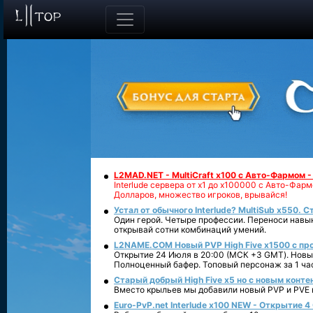
L2MAD.NET - MultiCraft x100 с Авто-Фармом 
Interlude сервера от х1 до х100000 с Авто-Фа
Долларов, множество игроков, врывайся!
Устал от обычного Interlude? MultiSub x550. С
Один герой. Четыре профессии. Переноси навык
открывай сотни комбинаций умений.
L2NAME.COM Новый PVP High Five x1500 с п
Открытие 24 Июля в 20:00 (МСК +3 GMT). Новый
Полноценный бафер. Топовый персонаж за 1 ча
Старый добрый High Five x5 но с новым конте
Вместо крыльев мы добавили новый PVP и PVE ко
Euro-PvP.net Interlude х100 NEW - Открытие 4