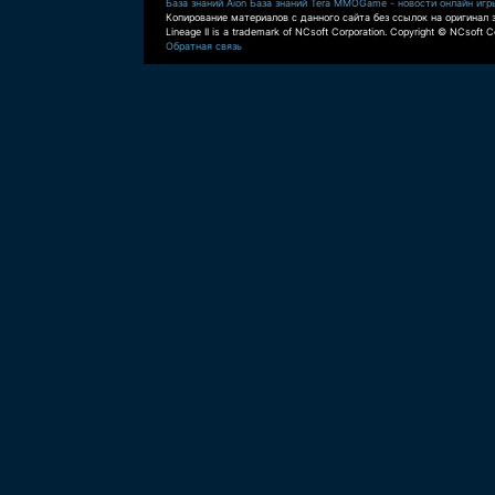
База знаний Aion
База знаний Tera
MMOGame - новости онлайн игр
Копирование материалов с данного сайта без ссылок на оригинал 
Lineage II is a trademark of NCsoft Corporation. Copyright © NCsoft Co
Обратная связь