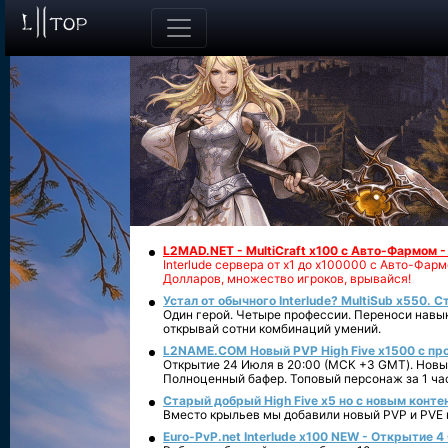
L2MAD.NET - MultiCraft x100 с Авто-Фармом 
Interlude сервера от х1 до х100000 с Авто-Фа
Долларов, множество игроков, врывайся!
Устал от обычного Interlude? MultiSub x550. С
Один герой. Четыре профессии. Переноси навык
открывай сотни комбинаций умений.
L2NAME.COM Новый PVP High Five x1500 с п
Открытие 24 Июля в 20:00 (МСК +3 GMT). Новый
Полноценный бафер. Топовый персонаж за 1 ча
Старый добрый High Five x5 но с новым конте
Вместо крыльев мы добавили новый PVP и PVE ко
Euro-PvP.net Interlude х100 NEW - Открытие 4