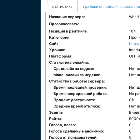
статистика
графики онлайна и голосован
Название сервера:
World
Проголосовать:
Позиция в рейтинге:
104
Категория:
Прочи
Сайт:
http:/
Хроники:
Interl
Платформа:
ОFF-
Статистика онлайна:
Ср. онлайн за неделю:
Нет д
Макс. онлайн за неделю:
Нет д
Статистика работы сервера:
Время последней проверки:
Нет д
Время непрерывной работы:
Не ра
Процент доступности:
0%
Среднее время отклика:
Нет д
Эвенты
Внеи
Рейты:
5000
Голоса, всего:
0
Голоса сделанные анонимно:
0
Голоса от пользователей:
0