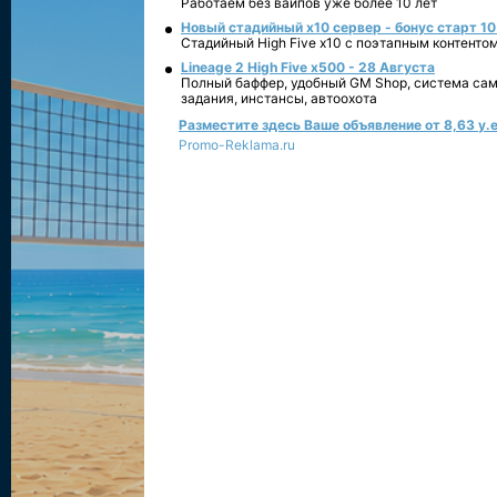
Работаем без вайпов уже более 10 лет
Новый стадийный х10 сервер - бонус старт 10
Стадийный High Five x10 с поэтапным контенто
Lineage 2 High Five x500 - 28 Августа
Полный баффер, удобный GM Shop, система сам
задания, инстансы, автоохота
Разместите здесь Ваше объявление от 8,63 у.е
Promo-Reklama.ru