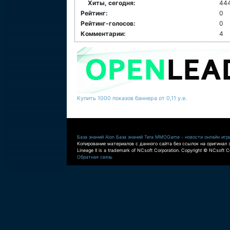
Хиты, сегодня:
44
Рейтинг:
0
Рейтинг-голосов:
0
Комментарии:
4
Купить 1000 показов баннера от 0,11 у.е.
База знаний Aion
База знаний Tera
MMOGame - новости онлайн игр
Копирование материалов с данного сайта без ссылок на оригинал 
Lineage II is a trademark of NCsoft Corporation. Copyright © NCsoft Co
Обратная связь