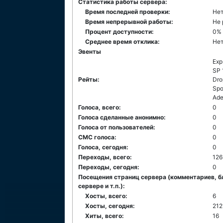
Статистика работы сервера:
Время последней проверки:
Нет
Время непрерывной работы:
Не 
Процент доступности:
0%
Среднее время отклика:
Нет
Эвенты
Exp
SP 
Рейты:
Dro
Spo
Ade
Голоса, всего:
0
Голоса сделанные анонимно:
0
Голоса от пользователей:
0
СМС голоса:
0
Голоса, сегодня:
0
Переходы, всего:
126
Переходы, сегодня:
0
Посещения страниц сервера (комментариев, б
сервере и т.п.):
Хосты, всего:
6
Хосты, сегодня:
212
Хиты, всего:
16