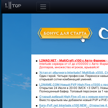
L2MAD.NET - MultiCraft x100 с Авто-Фармом 
Interlude сервера от х1 до х100000 с Авто-Фа
Долларов, множество игроков, врывайся!
Устал от обычного Interlude? MultiSub x550. С
Один герой. Четыре профессии. Переноси навык
открывай сотни комбинаций умений.
L2NAME.COM Новый PVP High Five x1500 с п
Открытие 24 Июля в 20:00 (МСК +3 GMT). Новый
Полноценный бафер. Топовый персонаж за 1 ча
Старый добрый High Five x5 но с новым конте
Вместо крыльев мы добавили новый PVP и PVE ко
Euro-PvP.net Interlude х100 NEW - Открытие 4