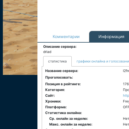
Комментарии
Информация
Описание сервера:
driad
статистика
графики онлайна и голосован
Название сервера:
l2f
Проголосовать:
Позиция в рейтинге:
176
Категория:
Про
Сайт:
htt
Хроники:
Fre
Платформа:
ОF
Статистика онлайна:
Ср. онлайн за неделю:
Нет
Макс. онлайн за неделю:
Нет