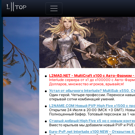
L2MAD.NET - MultiCraft x100 с Авто-Фармом 
Interlude сервера от х1 до х100000 с Авто-Фа
Долларов, множество игроков, врывайся!
Устал от обычного Interlude? MultiSub x550. С
Один герой. Четыре профессии. Переноси навык
открывай сотни комбинаций умений.
L2NAME.COM Новый PVP High Five x1500 с п
Открытие 24 Июля в 20:00 (МСК +3 GMT). Новый
Полноценный бафер. Топовый персонаж за 1 ча
Старый добрый High Five x5 но с новым конте
Вместо крыльев мы добавили новый PVP и PVE ко
Euro-PvP.net Interlude х100 NEW - Открытие 4