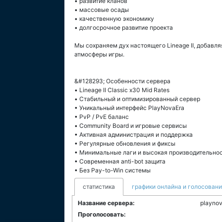
• развитие кланов
• массовые осады
• качественную экономику
• долгосрочное развитие проекта
Мы сохраняем дух настоящего Lineage II, добав
атмосферы игры.
&#128293; Особенности сервера
• Lineage II Classic x30 Mid Rates
• Стабильный и оптимизированный сервер
• Уникальный интерфейс PlayNovaEra
• PvP / PvE баланс
• Community Board и игровые сервисы
• Активная администрация и поддержка
• Регулярные обновления и фиксы
• Минимальные лаги и высокая производительно
• Современная anti-bot защита
• Без Pay-to-Win системы
статистика
графики онлайна и голосован
Название сервера:
playno
Проголосовать: