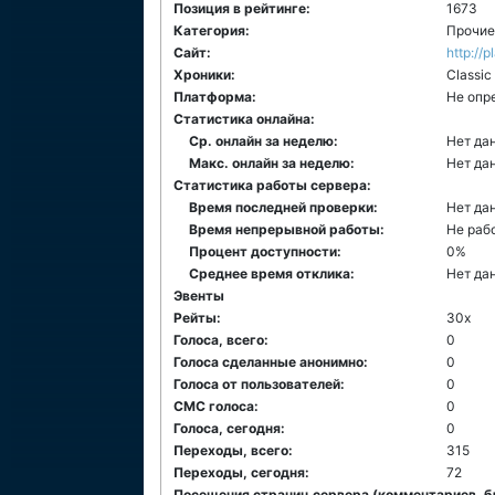
Позиция в рейтинге:
1673
Категория:
Прочие
Сайт:
http://
Хроники:
Classic
Платформа:
Не опр
Статистика онлайна:
Ср. онлайн за неделю:
Нет да
Макс. онлайн за неделю:
Нет да
Статистика работы сервера:
Время последней проверки:
Нет да
Время непрерывной работы:
Не раб
Процент доступности:
0%
Среднее время отклика:
Нет да
Эвенты
Рейты:
30x
Голоса, всего:
0
Голоса сделанные анонимно:
0
Голоса от пользователей:
0
СМС голоса:
0
Голоса, сегодня:
0
Переходы, всего:
315
Переходы, сегодня:
72
Посещения страниц сервера (комментариев, б