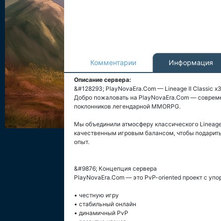
Комментарии
Информация
Описание сервера:
&#128293; PlayNovaEra.Com — Lineage II Classic x
Добро пожаловать на PlayNovaEra.Com — современ
поклонников легендарной MMORPG.
Мы объединили атмосферу классического Lineage
качественным игровым балансом, чтобы подарит
опыт.
&#9876; Концепция сервера
PlayNovaEra.Com — это PvP-oriented проект с упо
• честную игру
• стабильный онлайн
• динамичный PvP