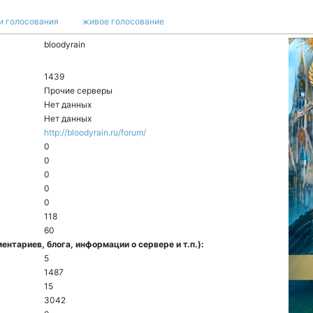
и голосования
живое голосование
bloodyrain
1439
Прочие серверы
Нет данных
Нет данных
http://bloodyrain.ru/forum/
0
0
0
0
0
118
60
нтариев, блога, информации о сервере и т.п.):
5
1487
15
3042