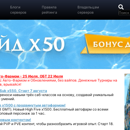
Блоги
Правила
Владельцам
серверов
рейтинга
серверов
вто-Фармом - 25 Июля. ОБТ 22 Июля
00 с Авто-Фармом и Обновлениями, без вайпов. Денежные Турниры на
в, врывайся!
iSub x550. Старт 7 августа
реноси навыки трёх саб-классов на основу, создавай уникальный
 умений.
e x1500 с продвинутым автофармом!
 GMT). Новый High Five x1500. Бесплатный автофарм со всеми
повый персонаж за 1 час.
 новым контентом!
 PVP и PVE контент, чтобы разнообразить игровой опыт. Старт 18.