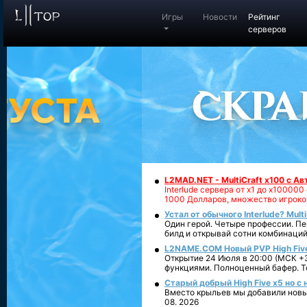
Игры
Новости
Рейтинг
серверов
L2MAD.NET - MultiCraft x100 с А
Interlude сервера от х1 до х1000
1000 Долларов, множество игроко
Устал от обычного Interlude? Mult
Один герой. Четыре профессии. Пе
билд и открывай сотни комбинаций
L2NAME.COM Новый PVP High Fiv
Открытие 24 Июля в 20:00 (МСК +3
функциями. Полноценный бафер. То
Старый добрый High Five x5 но с
Вместо крыльев мы добавили новый
08. 2026