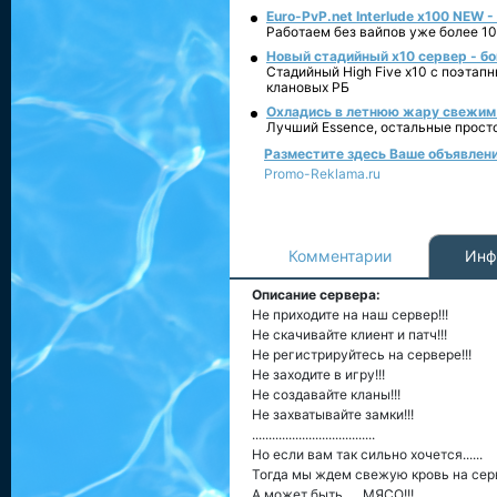
Euro-PvP.net Interlude х100 NEW 
Работаем без вайпов уже более 10
Новый стадийный х10 сервер - бо
Стадийный High Five x10 с поэтап
клановых РБ
Охладись в летнюю жару свежим 
Лучший Essence, остальные прост
Разместите здесь Ваше объявление 
Promo-Reklama.ru
Комментарии
Инф
Описание сервера:
Не приходите на наш сервер!!!
Не скачивайте клиент и патч!!!
Не регистрируйтесь на сервере!!!
Не заходите в игру!!!
Не создавайте кланы!!!
Не захватывайте замки!!!
.....................................
Но если вам так сильно хочется......
Тогда мы ждем свежую кровь на сер
А может быть......МЯСО!!!