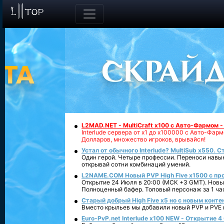
L2MAD.NET - MultiCraft x100 с Авто-Фармом 
Interlude сервера от х1 до х100000 с Авто-Фа
Долларов, множество игроков, врывайся!
Устал от обычного Interlude? MultiSub x550. С
Один герой. Четыре профессии. Переноси навык
открывай сотни комбинаций умений.
L2NAME.COM Новый PVP High Five x1500 с п
Открытие 24 Июля в 20:00 (МСК +3 GMT). Новый
Полноценный бафер. Топовый персонаж за 1 ча
Старый добрый High Five x5 но с новым конте
Вместо крыльев мы добавили новый PVP и PVE ко
Euro-PvP.net Interlude х100 NEW - Открытие 4