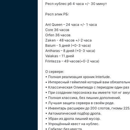
Респ нублес рб 4 часа +/- 30 минут
Респ эпик РБ:
Ant Queen – 24 часа +/- 1 часа
Core 36 часов
Orfen 36 часов
Zaken - 48 часов +/-2 часа
Baium - 5 дней (+0-3 часа)
Antharas – 8 дней (+0-3 часа)
Valakas – 11 дней
Frintezza – 49 часов(+0-2 часа)
О сервере:
• Полная реализация хроник Interlude.
• Интересный геймплей который вам обязательн
• Классическая Олимпиада с периодом один раз 
• При создании персонажа вы имеете топ нг амун
• Полная классика, без лишних дополнений.
• Лучшая защита сервера в своём роде.
• Инвентарь расширен до 200 слотов, гномы 225
• Автоматический подбор дропа.
• Убран из дропа лишний мусор.
• Упрощённый квест на нублес.
• Сабклас без квеста.