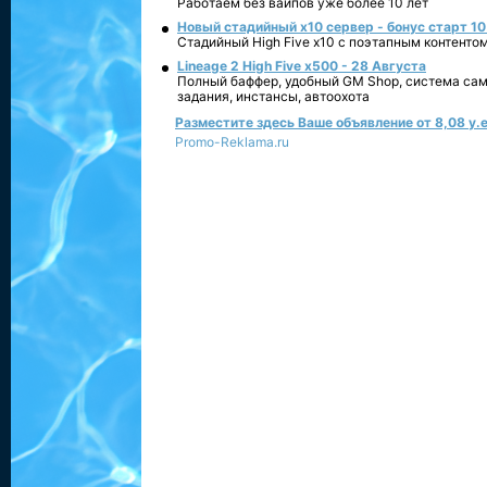
Работаем без вайпов уже более 10 лет
Новый стадийный х10 сервер - бонус старт 10
Стадийный High Five x10 с поэтапным контенто
Lineage 2 High Five x500 - 28 Августа
Полный баффер, удобный GM Shop, система сам
задания, инстансы, автоохота
Разместите здесь Ваше объявление от 8,08 у.е
Promo-Reklama.ru