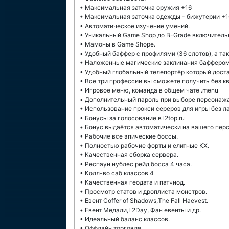
• Максимальная заточка оружия +16
• Максимальная заточка одежды - бижутерии +1
• Автоматическое изучение умений.
• Уникальный Game Shop до B-Grade включитель
• Мамоны в Game Shope.
• Удобный баффер с профилями (36 слотов), а та
• Наложенные магические заклинания баффером д
• Удобный глобальный телепортёр который доста
• Все три профессии вы сможете получить без кв
• Игровое меню, команда в общем чате .menu
• Дополнительный пароль при выборе персонаж
• Использование прокси сереров для игры без л
• Бонусы за голосование в l2top.ru
• Бонус выдаётся автоматически на вашего пер
• Рабочие все эпические боссы.
• Полностью рабочие форты и елитные КХ.
• Качественная сборка сервера.
• Респаун нублес рейд босса 4 часа.
• Колл-во саб классов 4
• Качественная геодата и патчнод.
• Просмотр статов и дроплиста монстров.
• Евент Coffer of Shadows,The Fall Haevest.
• Евент Медали,L2Day, Фан евенты и др.
• Идеальный баланс классов.
• Оффлайн торговля.