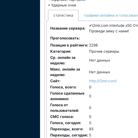
• Ударные очки
статистика
графики онлайна и голосован
✔l2mir.com interlude x50 О
Название сервера:
Проведи зиму с нами!
Проголосовать:
Позиция в рейтинге:
2298
Категория:
Прочие серверы
Ср. онлайн за
Нет данных
неделю:
Макс. онлайн за
Нет данных
неделю:
Сайт:
http://l2mir.com/
Голоса, всего:
0
Голоса сделанные
0
анонимно:
Голоса от
0
пользователей:
СМС голоса:
0
Голоса, сегодня:
0
Переходы, всего:
93
Переходы, сегодня:
5