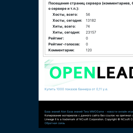
Посещения страниц сервера (комментариев, 
о сервере и т.п.):
Хосты, всего:
56
Хосты, сегодня:
13182
Хиты, всего:
74
Хиты, сегодня:
23157
Рейтинг:
0
Рейтинг-голосов:
0
Комментарии:
120
Купить 1000 показов баннера от 0,11 у.е.
База знаний Aion
База знаний Tera
MMOGame - новости онлайн игр
Копирование материалов с данного сайта без ссылок на оригинал 
Lineage II is a trademark of NCsoft Corporation. Copyright © NCsoft Co
Обратная связь