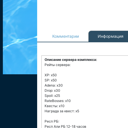
Комментарии
Информация
Описание сервера комплекса:
Рейты сервера:
XP: x50
SP: x50
Adena: x30
Drop: x30
Spoil: x25
RateBosses: x10
Квесты: x10
Награда за квест: x5
Респ РБ:
Респ Али РБ 12-18 часов