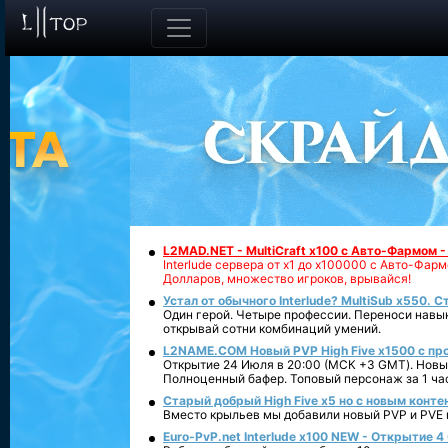
L2MAD.NET - MultiCraft x100 с Авто-Фармом 
Interlude сервера от х1 до х100000 с Авто-Фа
Долларов, множество игроков, врывайся!
Устал от обычного Interlude? MultiSub x550. С
Один герой. Четыре профессии. Переноси навык
открывай сотни комбинаций умений.
L2NAME.COM Новый PVP High Five x1500 с п
Открытие 24 Июля в 20:00 (МСК +3 GMT). Новый
Полноценный бафер. Топовый персонаж за 1 ча
Старый добрый High Five x5 но с новым конте
Вместо крыльев мы добавили новый PVP и PVE ко
Euro-PvP.net Interlude х100 NEW - Открытие 4