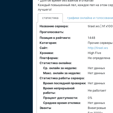
- Долгое время без вайпов и откатов!
Каждый повышенный лвл, каждое пвп на этом серв
лучшего!
статистика
графики онлайна и голосован
Название сервера:
tirael.ws | hf x1
Проголосовать:
Позиция в рейтинге:
1448
Категория:
Прочие серверы
Сайт:
http://tirael.ws
Хроники:
High Five
Платформа:
Не определена
Статистика онлайна:
Ср. онлайн за неделю:
Нет данных
Макс. онлайн за неделю:
Нет данных
Статистика работы сервера:
Время последней проверки:
Нет данных
Время непрерывной
Не работает
работы:
Процент доступности:
0%
Среднее время отклика:
Нет данных
Эвенты
Внеигровые
Exp 1000x