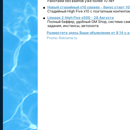
Работаем без вайпов уже более 10 лет
Новый стадийный х10 сервер - бонус старт 10
Стадийный High Five x10 с поэтапным контенто
Lineage 2 High Five x500 - 28 Августа
Полный баффер, удобный GM Shop, система сам
задания, инстансы, автоохота
Разместите здесь Ваше объявление от 8,14 у.е.
Promo-Reklama.ru