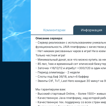
Комментарии
Информация
Описание сервера:
- Сервер реализован с использованием уникальн
функциональность JAVA платформы с качеством р
- Нет никаких рисованных чаров в игре! Ни в кое
Только честная игра!
- Минимальный донат, все что можно купить за н
- 85 лвл, 1ккк и временный сет эпической бижуте
- Заточка +16/12/12 и атрибут +300/120 в один кли
- Период олимпиады - 2 недели
- Слоты под баф 36/18, альт+б баффер
- Эвенты CtF, TvT, Last Hero каждые 30 минут на 
Мы гарантируем вам:
- Высокий стартовый Online, - более 1500+ живых
- Качественную Java платформу, над которой раб
- Качественную тех. поддержку со всех стран мир