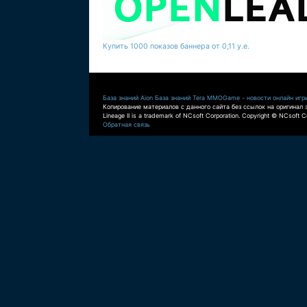
Купить 1000 показов баннера от 0,11 у.е.
База знаний Aion
База знаний Tera
MMOGame - новости онлайн игр
Копирование материалов с данного сайта без ссылок на оригинал 
Lineage II is a trademark of NCsoft Corporation. Copyright © NCsoft Co
Обратная связь