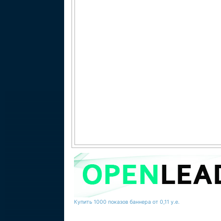
Купить 1000 показов баннера от 0,11 у.е.