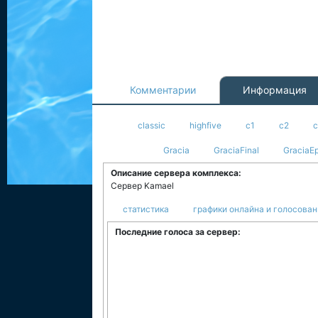
Комментарии
Информация
classic
highfive
c1
c2
Gracia
GraciaFinal
GraciaEp
Описание сервера комплекса:
Сервер Kamael
статистика
графики онлайна и голосован
Последние голоса за сервер: