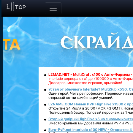
L2MAD.NET - MultiCraft x100 с Авто-Фармом 
Interlude сервера от х1 до х100000 с Авто-Фа
Долларов, множество игроков, врывайся!
Устал от обычного Interlude? MultiSub x550. С
Один герой. Четыре профессии. Переноси навык
открывай сотни комбинаций умений.
L2NAME.COM Новый PVP High Five x1500 с п
Открытие 24 Июля в 20:00 (МСК +3 GMT). Новый
Полноценный бафер. Топовый персонаж за 1 ча
Старый добрый High Five x5 но с новым конте
Вместо крыльев мы добавили новый PVP и PVE ко
Euro-PvP.net Interlude х100 NEW - Открытие 4