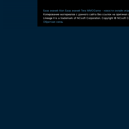
База знаний Aion
База знаний Tera
MMOGame - новости онлайн игр
Копирование материалов с данного сайта без ссылок на оригинал 
Lineage II is a trademark of NCsoft Corporation. Copyright © NCsoft Co
Обратная связь