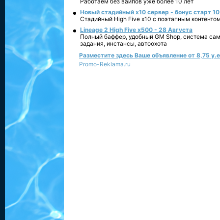
Работаем без вайпов уже более 10 лет
Новый стадийный х10 сервер - бонус старт 10
Стадийный High Five x10 с поэтапным контенто
Lineage 2 High Five x500 - 28 Августа
Полный баффер, удобный GM Shop, система сам
задания, инстансы, автоохота
Разместите здесь Ваше объявление от 8,75 у.е.
Promo-Reklama.ru