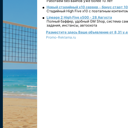
Работаем без вайпов уже более 10 лет
Новый стадийный х10 сервер - бонус старт 10
Стадийный High Five x10 с поэтапным контенто
Lineage 2 High Five x500 - 28 Августа
Полный баффер, удобный GM Shop, система сам
задания, инстансы, автоохота
Разместите здесь Ваше объявление от 8,31 у.е.
Promo-Reklama.ru