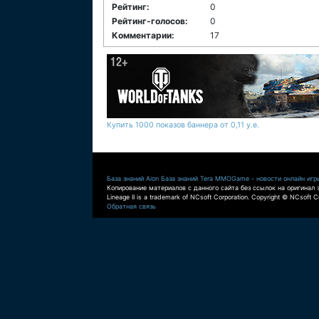
Рейтинг:
0
Рейтинг-голосов:
0
Комментарии:
17
Купить 1000 показов баннера от 0,11 у.е.
База знаний Aion
База знаний Tera
MMOGame - новости онлайн игр
Копирование материалов с данного сайта без ссылок на оригинал 
Lineage II is a trademark of NCsoft Corporation. Copyright © NCsoft Co
Обратная связь