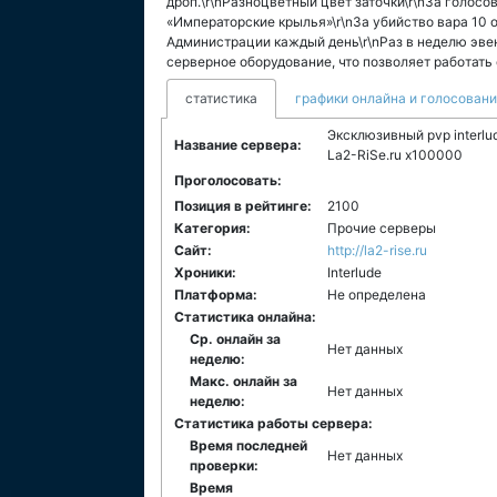
дроп.\r\nРазноцветный цвет заточки\r\nЗа голосо
«Императорские крылья»\r\nЗа убийство вара 10 о
Администрации каждый день\r\nРаз в неделю эвен
серверное оборудование, что позволяет работать
статистика
графики онлайна и голосован
Эксклюзивный pvp interl
Название сервера:
La2-RiSe.ru x100000
Проголосовать:
Позиция в рейтинге:
2100
Категория:
Прочие серверы
Сайт:
http://la2-rise.ru
Хроники:
Interlude
Платформа:
Не определена
Статистика онлайна:
Ср. онлайн за
Нет данных
неделю:
Макс. онлайн за
Нет данных
неделю:
Статистика работы сервера:
Время последней
Нет данных
проверки:
Время