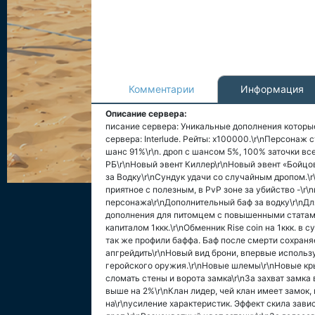
Комментарии
Информация
Описание сервера:
писание сервера: Уникальные дополнения которые 
сервера: Interlude. Рейты: x100000.\r\nПерсонаж 
шанс 91%\r\n. дроп с шансом 5%, 100% заточки вс
РБ\r\nНовый эвент Киллер\r\nНовый эвент «Бойцов
за Водку\r\nСундук удачи со случайным дропом.\r
приятное с полезным, в PvP зоне за убийство -\r
персонажа\r\nДополнительный баф за водку\r\nДл
дополнения для питомцем с повышенными статами
капиталом 1ккк.\r\nОбменник Rise coin на 1ккк. в
так же профили баффа. Баф после смерти сохраня
апгрейдить\r\nНовый вид брони, впервые используе
геройского оружия.\r\nНовые шлемы\r\nНовые кр
сломать стены и ворота замка\r\nЗа захват замка 
выше на 2%\r\nКлан лидер, чей клан имеет замок
на\r\nусиление характеристик. Эффект скила зави