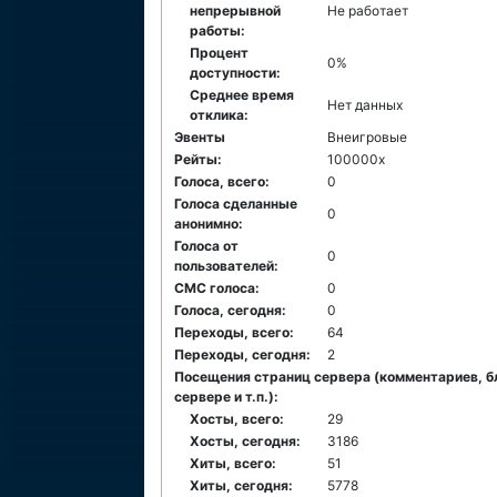
непрерывной
Не работает
работы:
Процент
0%
доступности:
Среднее время
Нет данных
отклика:
Эвенты
Внеигровые
Рейты:
100000x
Голоса, всего:
0
Голоса сделанные
0
анонимно:
Голоса от
0
пользователей:
СМС голоса:
0
Голоса, сегодня:
0
Переходы, всего:
64
Переходы, сегодня:
2
Посещения страниц сервера (комментариев, б
сервере и т.п.):
Хосты, всего:
29
Хосты, сегодня:
3186
Хиты, всего:
51
Хиты, сегодня:
5778