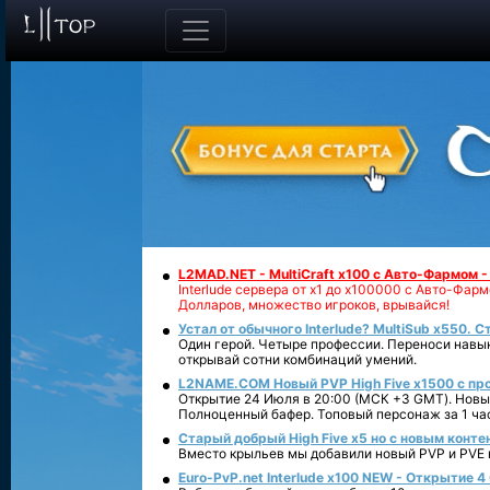
L2MAD.NET - MultiCraft x100 с Авто-Фармом 
Interlude сервера от х1 до х100000 с Авто-Фа
Долларов, множество игроков, врывайся!
Устал от обычного Interlude? MultiSub x550. С
Один герой. Четыре профессии. Переноси навык
открывай сотни комбинаций умений.
L2NAME.COM Новый PVP High Five x1500 с п
Открытие 24 Июля в 20:00 (МСК +3 GMT). Новый
Полноценный бафер. Топовый персонаж за 1 ча
Старый добрый High Five x5 но с новым конте
Вместо крыльев мы добавили новый PVP и PVE ко
Euro-PvP.net Interlude х100 NEW - Открытие 4