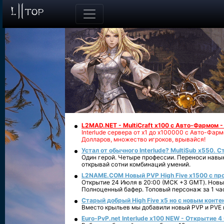
L2MAD.NET - MultiCraft x100 с Авто-Фармом 
Interlude сервера от х1 до х100000 с Авто-Фа
Долларов, множество игроков, врывайся!
Устал от обычного Interlude? MultiSub x550. С
Один герой. Четыре профессии. Переноси навык
открывай сотни комбинаций умений.
L2NAME.COM Новый PVP High Five x1500 с п
Открытие 24 Июля в 20:00 (МСК +3 GMT). Новый
Полноценный бафер. Топовый персонаж за 1 ча
Старый добрый High Five x5 но с новым конте
Вместо крыльев мы добавили новый PVP и PVE ко
Euro-PvP.net Interlude х100 NEW - Открытие 4