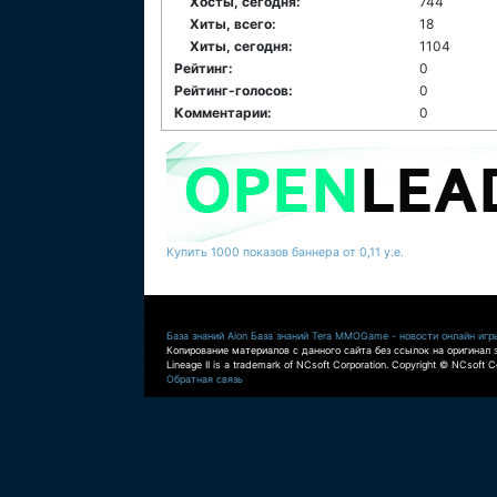
Хосты, сегодня:
744
Хиты, всего:
18
Хиты, сегодня:
1104
Рейтинг:
0
Рейтинг-голосов:
0
Комментарии:
0
Купить 1000 показов баннера от 0,11 у.е.
База знаний Aion
База знаний Tera
MMOGame - новости онлайн игр
Копирование материалов с данного сайта без ссылок на оригинал 
Lineage II is a trademark of NCsoft Corporation. Copyright © NCsoft Co
Обратная связь