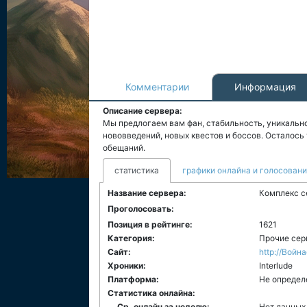
Комментарии
Информация
Описание сервера:
Мы предлогаем вам фан, стабильность, уникальн
нововведений, новых квестов и боссов. Осталось 
обещаний.
статистика
графики онлайна и голосован
Название сервера:
Комплекс с
Проголосовать:
Позиция в рейтинге:
1621
Категория:
Прочие сер
Сайт:
http://Войн
Хроники:
Interlude
Платформа:
Не определ
Статистика онлайна:
Ср. онлайн за неделю:
Нет данных