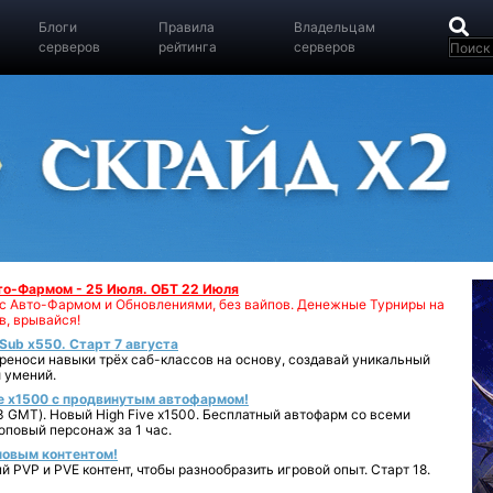
Блоги
Правила
Владельцам
серверов
рейтинга
серверов
вто-Фармом - 25 Июля. ОБТ 22 Июля
00 с Авто-Фармом и Обновлениями, без вайпов. Денежные Турниры на
в, врывайся!
iSub x550. Старт 7 августа
реноси навыки трёх саб-классов на основу, создавай уникальный
 умений.
e x1500 с продвинутым автофармом!
 GMT). Новый High Five x1500. Бесплатный автофарм со всеми
повый персонаж за 1 час.
 новым контентом!
 PVP и PVE контент, чтобы разнообразить игровой опыт. Старт 18.