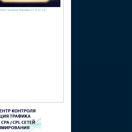
1000 показов баннера от 0,41 у.е.