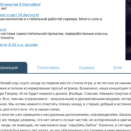
- Открытие 4 Сентября!
 лет
нус старт 10 Августа!
ным контентом и стабильной работой сервера. Много соло и
уста
 система самостоятельной прокачки, переработанные классы,
втоохота
 от 8,22 у.е. за клик
ормация
Голосовать
Оценка
Блог
бокий олд-скулл, когда на первом месте стояла игра, а не погоня за нажи
ене и полное игнорирование просьб игроков. Возможно, наша концепция п
е Fairplay x5 не будет никакого доната. Вообще. Совсем. Никаких покупок
а. Все, чем мы ограничимся - визуальными и декоративными вещами, кот
бное. Мы хотим немного отмотать пленку назад, в старый, добрый и истинн
для этого все, что в наших силах.
то многие уже привыкли к несуразным дополнениям, нововведениям, банал
мы же твердо уверены, что нет ничего лучше чистой, не испорченной и ориги
и люди, не знающие, на чем можно еще "нарубить бабла". Конечно, в сего
 который был много лет назад, но мы обязательно постараемся максимально