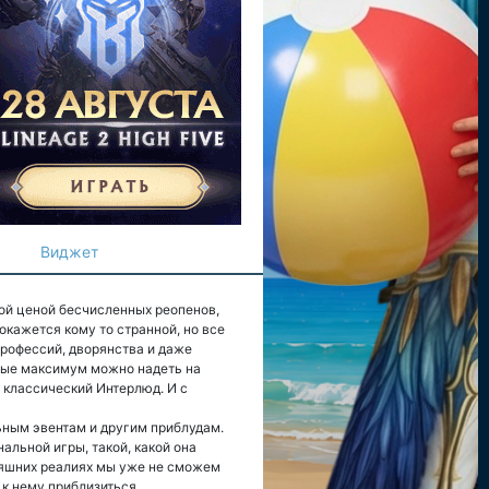
Виджет
вой ценой бесчисленных реопенов,
окажется кому то странной, но все
 профессий, дворянства и даже
орые максимум можно надеть на
о классический Интерлюд. И с
ьным эвентам и другим приблудам.
нальной игры, такой, какой она
дняшних реалиях мы уже не сможем
 к нему приблизиться.