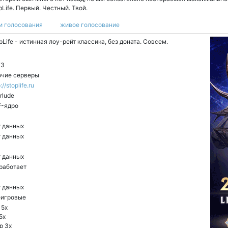
pLife. Первый. Честный. Твой.
и голосования
живое голосование
pLife - истинная лоу-рейт классика, без доната. Совсем.
73
чие серверы
://stoplife.ru
erlude
F-ядро
 данных
 данных
 данных
работает
 данных
еигровые
 5x
5x
p 3x