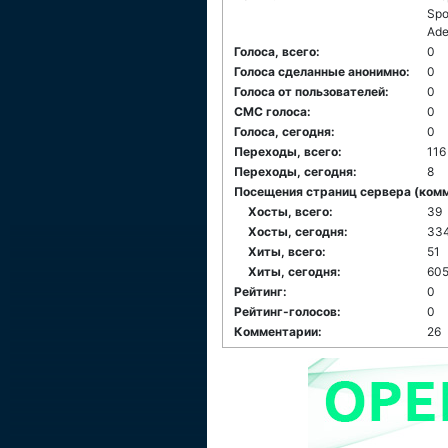
Spo
Ade
Голоса, всего:
0
Голоса сделанные анонимно:
0
Голоса от пользователей:
0
СМС голоса:
0
Голоса, сегодня:
0
Переходы, всего:
116
Переходы, сегодня:
8
Посещения страниц сервера (комме
Хосты, всего:
39
Хосты, сегодня:
33
Хиты, всего:
51
Хиты, сегодня:
60
Рейтинг:
0
Рейтинг-голосов:
0
Комментарии:
26