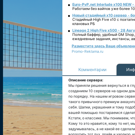
Euro-PvP.net Interlude х100 NEW 
Работаем без вайпов уже более 10
Новый стадийный х10 сервер - бо
Стадийный High Five x10 с поэтап
клановых РБ
Lineage 2 High Five x500 - 28 Авг
Полный баффер, удобный GM Shop,
ежедневные задания, инстансы, а
Разместите здесь Ваше объявление
Promo-Reklama.ru
Комментарии
Инф
Описание сервера:
Мы приняли решения вернуться в глу
созданием 10 серверов на одном дом
по порядку. На нашем игровом сервер
такого привычного премиум аккаунт
себя. Шапки, украшения и тому подо
вашей помощью постараемся сделать 
Кстати, о классике. Мы понимаем, ч
Кому то это нравится, кому то нет, 
задумывалась, а не какой ее сделал
воплотить тот дух, драйв и хардкор,