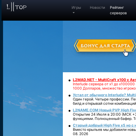
Игры
Новости
Рейтинг
серверов
L2MAD.NET - MultiCraft x100 с А
Interlude сервера от х1 до х1000
1000 Долларов, множество игроко
Устал от обычного Interlude? Mult
Один герой. Четыре профессии. Пе
билд и открывай сотни комбинаций
L2NAME.COM Новый PVP High Fiv
Открытие 24 Июля в 20:00 (МСК +3
функциями. Полноценный бафер. То
Старый добрый High Five x5 но с
Вместо крыльев мы добавили новый
08. 2026