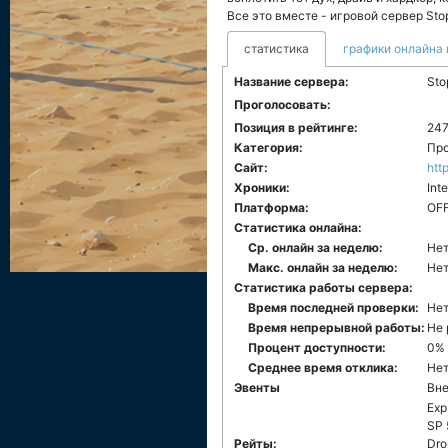
Все это вместе - игровой сервер Sto
статистика
графики онлайна 
Название сервера:
Sto
Проголосовать:
Позиция в рейтинге:
24
Категория:
Про
Сайт:
http
Хроники:
Int
Платформа:
ОF
Статистика онлайна:
Ср. онлайн за неделю:
Нет
Макс. онлайн за неделю:
Нет
Статистика работы сервера:
Время последней проверки:
Нет
Время непрерывной работы:
Не 
Процент доступности:
0%
Среднее время отклика:
Нет
Эвенты
Вн
Exp
SP 
Рейты:
Dro