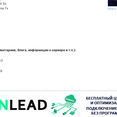
il 3x
na 7x
Купить 
нтариев, блога, информации о сервере и т.п.):
43
59