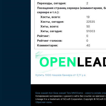
Переходы, сегодня:
2
Посещения страниц сервера (комментариев, б
сервере и т.п.):
Хосты, всего:
19
Хосты, сегодня:
22535
Хиты, всего:
50
Хиты, сегодня:
51003
Рейтинг:
0
Рейтинг-голосов:
0
Комментарии:
40
Купить 1000 показов баннера от 0,11 у.е.
База знаний Aion
База знаний Tera
MMOGame - новости онлайн игр
Копирование материалов с данного сайта без ссылок на оригинал 
Lineage II is a trademark of NCsoft Corporation. Copyright © NCsoft Co
Обратная связь