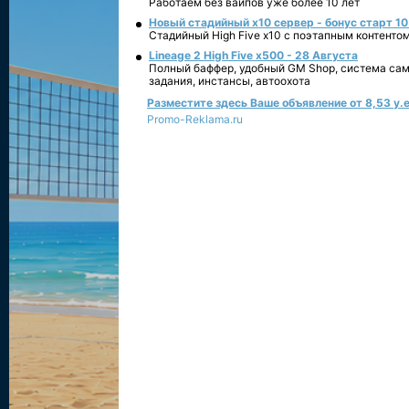
Работаем без вайпов уже более 10 лет
Новый стадийный х10 сервер - бонус старт 10
Стадийный High Five x10 с поэтапным контенто
Lineage 2 High Five x500 - 28 Августа
Полный баффер, удобный GM Shop, система сам
задания, инстансы, автоохота
Разместите здесь Ваше объявление от 8,53 у.е
Promo-Reklama.ru