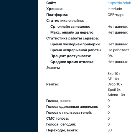
Сайт:
https://la2clu
Хроники:
Interlude
Платформа:
ОFF-ядро
Статистика онлайна:
Ср. онлайн за неделю:
Нет данных
Макс. онлайн за неделю:
Нет данных
Статистика работы сервера:
Время последней проверки:
Нет данных
Время непрерывной работы:
Не работает
Процент доступности:
0%
Среднее время отклика:
Нет данных
Эвенты
Exp 10x
SP 10x
Рейты:
Drop 10x
Spoil 5x
Adena 10x
Голоса, всего:
0
Голоса сделанные анонимно:
0
Голоса от пользователей:
0
СМС голоса:
0
Голоса, сегодня:
0
Переходы, всего:
83