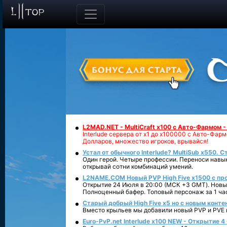
L2MAD.NET - MultiCraft x100 с Авто-Фармом 
Interlude сервера от х1 до х100000 с Авто-Фа
Долларов, множество игроков, врывайся!
Устал от обычного Interlude? MultiSub x550. С
Один герой. Четыре профессии. Переноси навык
открывай сотни комбинаций умений.
L2NAME.COM Новый PVP High Five x1500 с п
Открытие 24 Июля в 20:00 (МСК +3 GMT). Новый
Полноценный бафер. Топовый персонаж за 1 ча
Старый добрый High Five x5 но с новым конте
Вместо крыльев мы добавили новый PVP и PVE ко
Euro-PvP.net Interlude х100 NEW - Открытие 4