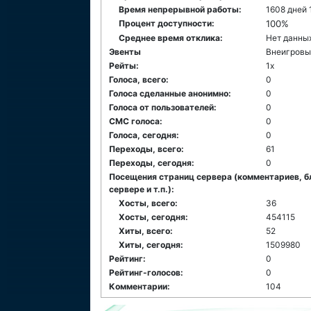
Время непрерывной работы:
1608 дней 
Процент доступности:
100%
Среднее время отклика:
Нет данны
Эвенты
Внеигровы
Рейты:
1x
Голоса, всего:
0
Голоса сделанные анонимно:
0
Голоса от пользователей:
0
СМС голоса:
0
Голоса, сегодня:
0
Переходы, всего:
61
Переходы, сегодня:
0
Посещения страниц сервера (комментариев, б
сервере и т.п.):
Хосты, всего:
36
Хосты, сегодня:
454115
Хиты, всего:
52
Хиты, сегодня:
1509980
Рейтинг:
0
Рейтинг-голосов:
0
Комментарии:
104