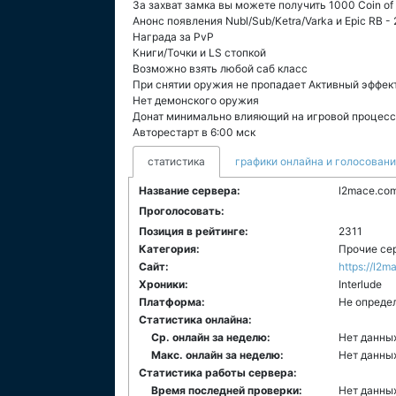
За захват замка вы можете получить 1000 Coin o
Анонс появления Nubl/Sub/Ketra/Varka и Epic RB 
Награда за PvP
Книги/Точки и LS стопкой
Возможно взять любой саб класс
При снятии оружия не пропадает Активный эффект
Нет демонского оружия
Донат минимально влияющий на игровой процесс 
Авторестарт в 6:00 мск
статистика
графики онлайна и голосован
Название сервера:
l2mace.com
Проголосовать:
Позиция в рейтинге:
2311
Категория:
Прочие се
Сайт:
https://l2
Хроники:
Interlude
Платформа:
Не опреде
Статистика онлайна:
Ср. онлайн за неделю:
Нет данны
Макс. онлайн за неделю:
Нет данны
Статистика работы сервера:
Время последней проверки:
Нет данны