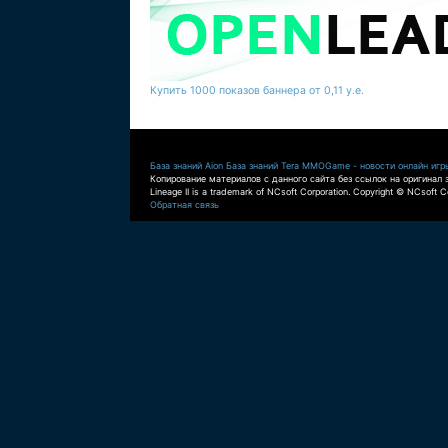
Купить 1000 показов баннера от 0,11 у.е.
База знаний Aion
База знаний Tera
MMOGame - новости онлайн игр
Копирование материалов с данного сайта без ссылок на оригинал 
Lineage II is a trademark of NCsoft Corporation. Copyright © NCsoft Co
Обратная связь