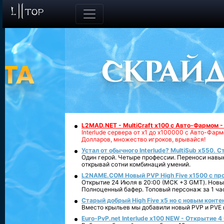
L2MAD.NET - MultiCraft x100 с Авто-Фармом 
Interlude сервера от х1 до х100000 с Авто-Фа
Долларов, множество игроков, врывайся!
Устал от обычного Interlude? MultiSub x550. С
Один герой. Четыре профессии. Переноси навык
открывай сотни комбинаций умений.
L2NAME.COM Новый PVP High Five x1500 с п
Открытие 24 Июля в 20:00 (МСК +3 GMT). Новый
Полноценный бафер. Топовый персонаж за 1 ча
Старый добрый High Five x5 но с новым конте
Вместо крыльев мы добавили новый PVP и PVE ко
Euro-PvP.net Interlude х100 NEW - Открытие 4