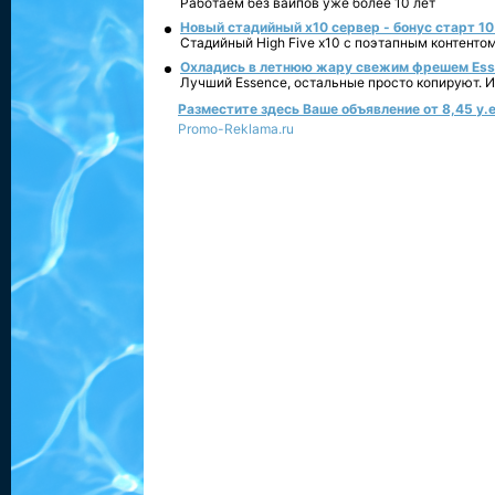
Работаем без вайпов уже более 10 лет
Новый стадийный х10 сервер - бонус старт 10
Стадийный High Five x10 с поэтапным контенто
Охладись в летнюю жару свежим фрешем Essen
Лучший Essence, остальные просто копируют. 
Разместите здесь Ваше объявление от 8,45 у.е
Promo-Reklama.ru