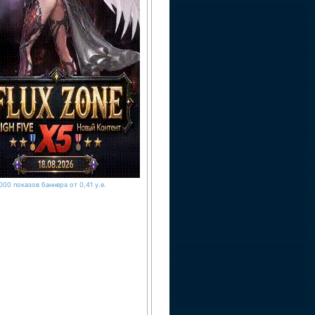
000 показов баннера от 0,41 у.е.