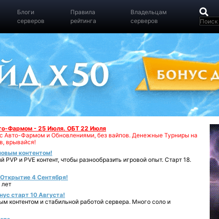
Блоги
Правила
Владельцам
серверов
рейтинга
серверов
вто-Фармом - 25 Июля. ОБТ 22 Июля
00 с Авто-Фармом и Обновлениями, без вайпов. Денежные Турниры на
в, врывайся!
 новым контентом!
 PVP и PVE контент, чтобы разнообразить игровой опыт. Старт 18.
- Открытие 4 Сентября!
 лет
нус старт 10 Августа!
ным контентом и стабильной работой сервера. Много соло и