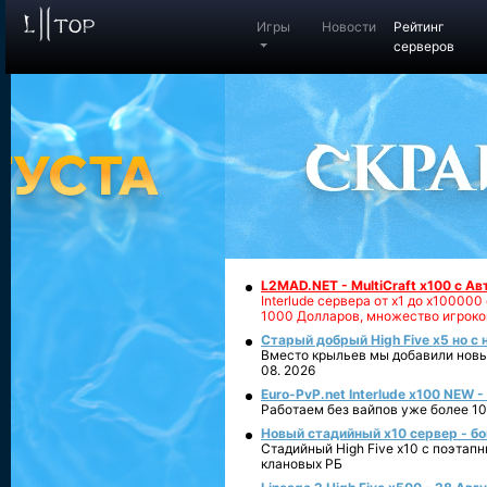
Игры
Новости
Рейтинг
серверов
L2MAD.NET - MultiCraft x100 с А
Interlude сервера от х1 до х1000
1000 Долларов, множество игроко
Старый добрый High Five x5 но с
Вместо крыльев мы добавили новый
08. 2026
Euro-PvP.net Interlude х100 NEW 
Работаем без вайпов уже более 10
Новый стадийный х10 сервер - бо
Стадийный High Five x10 с поэтап
клановых РБ