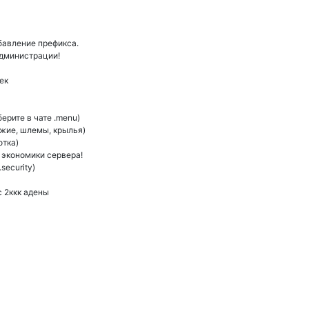
обавление префикса.
администрации!
ек
ерите в чате .menu)
ужие, шлемы, крылья)
отка)
 экономики сервера!
security)
с 2ккк адены