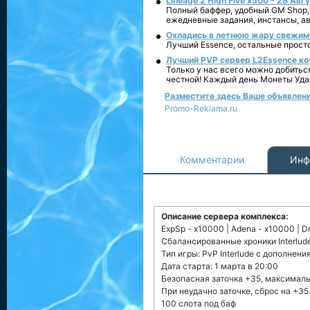
Lineage 2 High Five x500 - 28 Авг
Полный баффер, удобный GM Shop,
ежедневные задания, инстансы, а
Охладись в летнюю жару свежим 
Лучший Essence, остальные прост
Лучший PVP сервер L2Essence ко
Только у нас всего можно добитьс
честной! Каждый день Монеты Уда
Разместите здесь Ваше объявление 
Promo-Reklama.ru
Комментарии
Инф
Описание сервера комплекса:
ExpSp - x10000 | Adena - x10000 | Dr
Сбалансированные хроники Interlud
Тип игры: PvP Interlude c дополнени
Дата старта: 1 марта в 20:00
Безопасная заточка +35, максимал
При неудачно заточке, сброс на +35
100 слота под баф