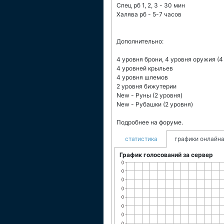
Спец рб 1, 2, 3 - 30 мин
Халява рб - 5-7 часов
Дополнительно:
4 уровня брони, 4 уровня оружия (4
4 уровней крыльев
4 уровня шлемов
2 уровня бижутерии
New - Руны (2 уровня)
New - Рубашки (2 уровня)
Подробнее на форуме.
статистика
графики онлайна
График голосований за сервер