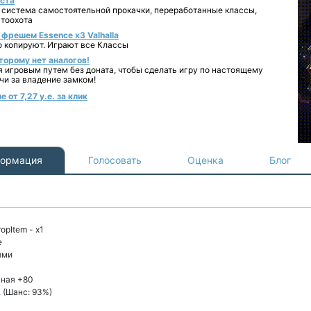
уста
 система самостоятельной прокачки, переработанные классы,
втоохота
фрешем Essence x3 Valhalla
о копируют. Играют все Классы
торому нет аналогов!
я игровым путем без доната, чтобы сделать игру по настоящему
чи за владение замком!
от 7,27 у.е. за клик
ормация
Голосовать
Оценка
Блог
opItem - x1
e
ями
ьная +80
. (Шанс: 93%)