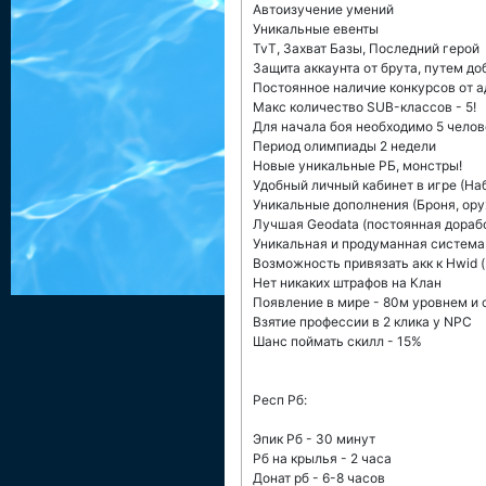
Автоизучение умений
Уникальные евенты
TvT, Захват Базы, Последний герой
Защита аккаунта от брута, путем д
Постоянное наличие конкурсов от 
Макс количество SUB-классов - 5!
Для начала боя необходимо 5 челов
Период олимпиады 2 недели
Новые уникальные РБ, монстры!
Удобный личный кабинет в игре (Наб
Уникальные дополнения (Броня, ор
Лучшая Geodata (постоянная дораб
Уникальная и продуманная система
Возможность привязать акк к Hwid (.
Нет никаких штрафов на Клан
Появление в мире - 80м уровнем и 
Взятие профессии в 2 клика у NPC
Шанс поймать скилл - 15%
Респ Рб:
Эпик Рб - 30 минут
Рб на крылья - 2 часа
Донат рб - 6-8 часов