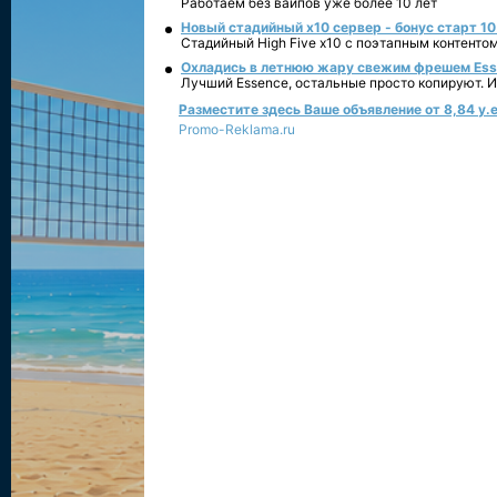
Работаем без вайпов уже более 10 лет
Новый стадийный х10 сервер - бонус старт 10
Стадийный High Five x10 с поэтапным контенто
Охладись в летнюю жару свежим фрешем Essen
Лучший Essence, остальные просто копируют. 
Разместите здесь Ваше объявление от 8,84 у.е
Promo-Reklama.ru