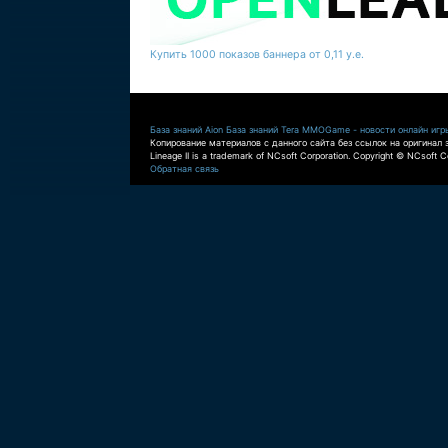
Купить 1000 показов баннера от 0,11 у.е.
База знаний Aion
База знаний Tera
MMOGame - новости онлайн игр
Копирование материалов с данного сайта без ссылок на оригинал 
Lineage II is a trademark of NCsoft Corporation. Copyright © NCsoft Co
Обратная связь