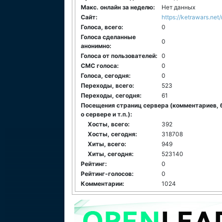
Макс. онлайн за неделю:
Нет данных
Сайт:
https://ketrawars.net/
Голоса, всего:
0
Голоса сделанные
0
анонимно:
Голоса от пользователей:
0
СМС голоса:
0
Голоса, сегодня:
0
Переходы, всего:
523
Переходы, сегодня:
61
Посещения страниц сервера (комментариев, 
о сервере и т.п.):
Хосты, всего:
392
Хосты, сегодня:
318708
Хиты, всего:
949
Хиты, сегодня:
523140
Рейтинг:
0
Рейтинг-голосов:
0
Комментарии:
1024