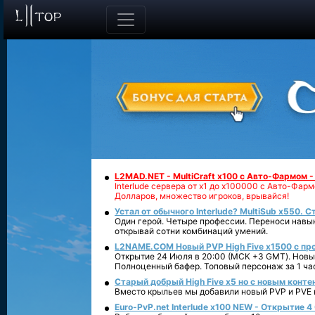
L2MAD.NET - MultiCraft x100 с Авто-Фармом 
Interlude сервера от х1 до х100000 с Авто-Фа
Долларов, множество игроков, врывайся!
Устал от обычного Interlude? MultiSub x550. С
Один герой. Четыре профессии. Переноси навык
открывай сотни комбинаций умений.
L2NAME.COM Новый PVP High Five x1500 с п
Открытие 24 Июля в 20:00 (МСК +3 GMT). Новый
Полноценный бафер. Топовый персонаж за 1 ча
Старый добрый High Five x5 но с новым конте
Вместо крыльев мы добавили новый PVP и PVE ко
Euro-PvP.net Interlude х100 NEW - Открытие 4