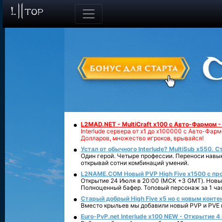
L2MAD.NET - MultiCraft x100 с Авто-Фармом 
Interlude сервера от х1 до х100000 с Авто-Фа
Долларов, множество игроков, врывайся!
Устал от обычного Interlude? MultiSub x550. С
Один герой. Четыре профессии. Переноси навык
открывай сотни комбинаций умений.
L2NAME.COM Новый PVP High Five x1500 с п
Открытие 24 Июля в 20:00 (МСК +3 GMT). Новый
Полноценный бафер. Топовый персонаж за 1 ча
Старый добрый High Five x5 но с новым конте
Вместо крыльев мы добавили новый PVP и PVE ко
Euro-PvP.net Interlude х100 NEW - Открытие 4