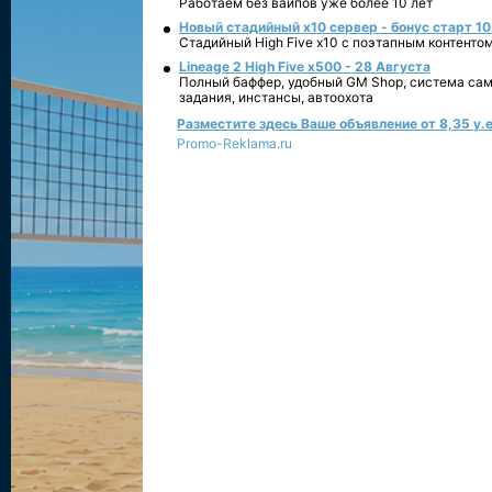
Работаем без вайпов уже более 10 лет
Новый стадийный х10 сервер - бонус старт 10
Стадийный High Five x10 с поэтапным контенто
Lineage 2 High Five x500 - 28 Августа
Полный баффер, удобный GM Shop, система сам
задания, инстансы, автоохота
Разместите здесь Ваше объявление от 8,35 у.е
Promo-Reklama.ru