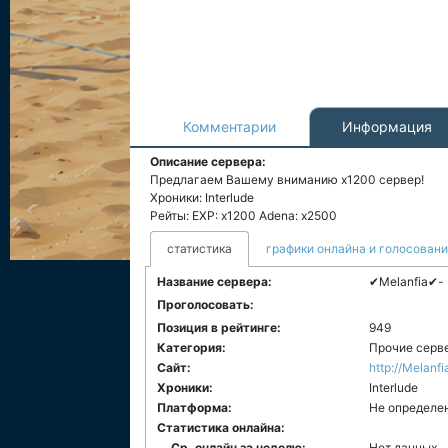
Комментарии
Информация
Описание сервера:
Предлагаем Вашему вниманию х1200 сервер!
Хроники: Interlude
Рейты: EXP: х1200 Adena: x2500
статистика
графики онлайна и голосован
Название сервера:
✔Melanfia✔-
Проголосовать:
Позиция в рейтинге:
949
Категория:
Прочие серв
Сайт:
http://Melanf
Хроники:
Interlude
Платформа:
Не определе
Статистика онлайна:
Ср. онлайн за неделю:
Нет данных