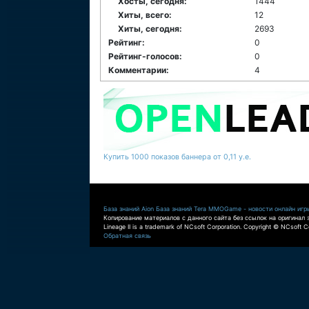
Хосты, сегодня:
1444
Хиты, всего:
12
Хиты, сегодня:
2693
Рейтинг:
0
Рейтинг-голосов:
0
Комментарии:
4
Купить 1000 показов баннера от 0,11 у.е.
База знаний Aion
База знаний Tera
MMOGame - новости онлайн игр
Копирование материалов с данного сайта без ссылок на оригинал 
Lineage II is a trademark of NCsoft Corporation. Copyright © NCsoft Co
Обратная связь