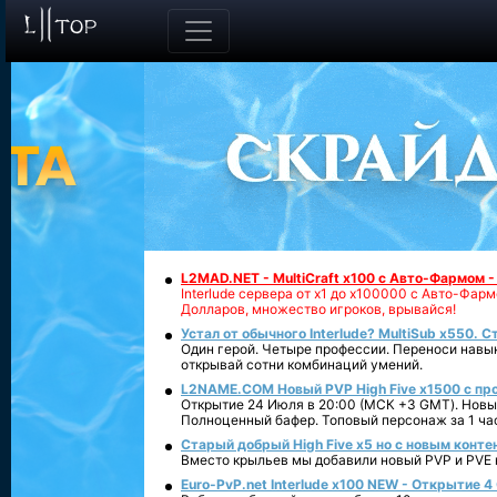
L2MAD.NET - MultiCraft x100 с Авто-Фармом 
Interlude сервера от х1 до х100000 с Авто-Фа
Долларов, множество игроков, врывайся!
Устал от обычного Interlude? MultiSub x550. С
Один герой. Четыре профессии. Переноси навык
открывай сотни комбинаций умений.
L2NAME.COM Новый PVP High Five x1500 с п
Открытие 24 Июля в 20:00 (МСК +3 GMT). Новый
Полноценный бафер. Топовый персонаж за 1 ча
Старый добрый High Five x5 но с новым конте
Вместо крыльев мы добавили новый PVP и PVE ко
Euro-PvP.net Interlude х100 NEW - Открытие 4