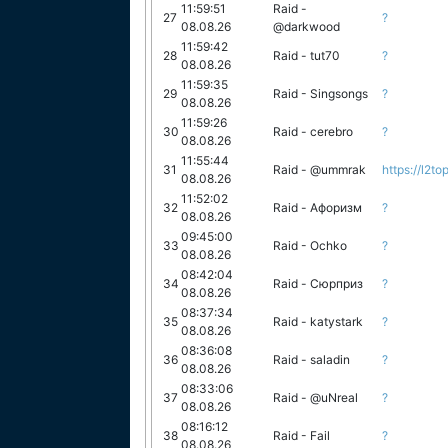
11:59:51
Raid -
27
?
08.08.26
@darkwood
11:59:42
28
Raid - tut70
?
08.08.26
11:59:35
29
Raid - Singsongs
?
08.08.26
11:59:26
30
Raid - cerebro
?
08.08.26
11:55:44
31
Raid - @ummrak
https://l2to
08.08.26
11:52:02
32
Raid - Афоризм
?
08.08.26
09:45:00
33
Raid - Ochko
?
08.08.26
08:42:04
34
Raid - Сюрприз
?
08.08.26
08:37:34
35
Raid - katystark
?
08.08.26
08:36:08
36
Raid - saladin
?
08.08.26
08:33:06
37
Raid - @uNreal
?
08.08.26
08:16:12
38
Raid - Fail
?
08.08.26