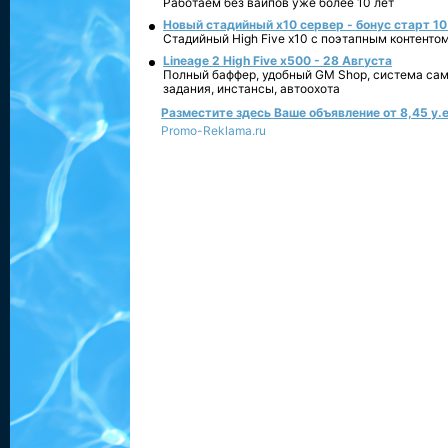
Работаем без вайпов уже более 10 лет
Новый стадийный х10 сервер - бонус старт 10
Стадийный High Five x10 с поэтапным контенто
Lineage 2 High Five x500 - 28 Августа
Полный баффер, удобный GM Shop, система сам
задания, инстансы, автоохота
Разместите здесь Ваше объявление от 8,45 у.е
Promo-Reklama.ru