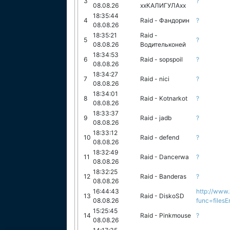
3
?
08.08.26
ххКАЛИГУЛАхх
18:35:44
4
Raid - Фандорин
?
08.08.26
18:35:21
Raid -
5
?
08.08.26
Водительконей
18:34:53
6
Raid - sopspoil
?
08.08.26
18:34:27
7
Raid - nici
?
08.08.26
18:34:01
8
Raid - Kotnarkot
?
08.08.26
18:33:37
9
Raid - jadb
?
08.08.26
18:33:12
10
Raid - defend
?
08.08.26
18:32:49
11
Raid - Dancerwa
?
08.08.26
18:32:25
12
Raid - Banderas
?
08.08.26
16:44:43
http://www.
13
Raid - DiskoSD
08.08.26
func=filesEr
15:25:45
14
Raid - Pinkmouse
?
08.08.26