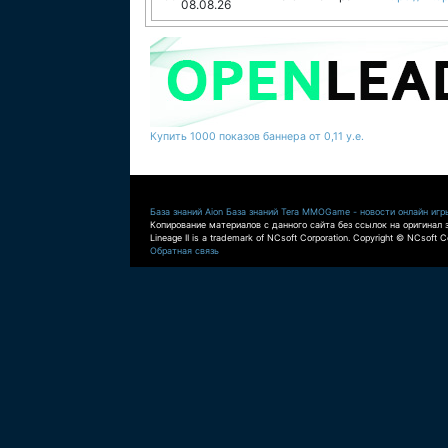
08.08.26
Купить 1000 показов баннера от 0,11 у.е.
База знаний Aion
База знаний Tera
MMOGame - новости онлайн игр
Копирование материалов с данного сайта без ссылок на оригинал 
Lineage II is a trademark of NCsoft Corporation. Copyright © NCsoft Co
Обратная связь