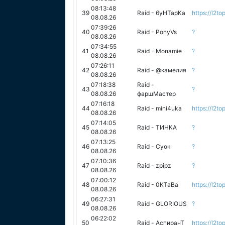
08:13:48
39
Raid - 6уНТарКа
https://l2to
08.08.26
07:39:26
40
Raid - PonyVs
?
08.08.26
07:34:55
41
Raid - Monamie
?
08.08.26
07:26:11
42
Raid - @камелия
?
08.08.26
07:18:38
Raid -
43
?
08.08.26
фаршМастер
07:16:18
44
Raid - mini4uka
https://l2to
08.08.26
07:14:05
45
Raid - ТИНКА
?
08.08.26
07:13:25
46
Raid - Суок
?
08.08.26
07:10:36
47
Raid - zpipz
?
08.08.26
07:00:12
48
Raid - 0KTaBa
https://l2to
08.08.26
06:27:31
49
Raid - GLORIOUS
?
08.08.26
06:22:02
50
Raid - АспиранТ
https://l2to