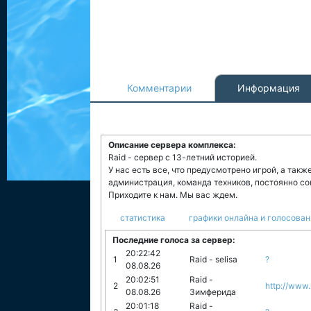
Комментарии
Информация
Описание сервера комплекса:
Raid - сервер с 13-летний историей.
У нас есть все, что предусмотрено игрой, а так
администрация, команда техников, постоянно с
Приходите к нам. Мы вас ждем.
статистика
графики онлайна и голосован
Последние голоса за сервер:
20:22:42
1
Raid - selisa
?
08.08.26
20:02:51
Raid -
2
http://www.
08.08.26
Зимферида
20:01:18
Raid -