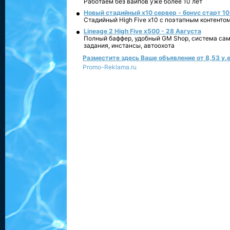
Работаем без вайпов уже более 10 лет
Новый стадийный х10 сервер - бонус старт 10
Стадийный High Five x10 с поэтапным контенто
Lineage 2 High Five x500 - 28 Августа
Полный баффер, удобный GM Shop, система сам
задания, инстансы, автоохота
Разместите здесь Ваше объявление от 8,53 у.е
Promo-Reklama.ru