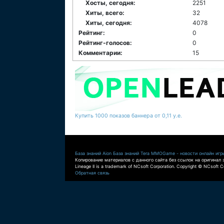
Хосты, сегодня:
2251
Хиты, всего:
32
Хиты, сегодня:
4078
Рейтинг:
0
Рейтинг-голосов:
0
Комментарии:
15
Купить 1000 показов баннера от 0,11 у.е.
База знаний Aion
База знаний Tera
MMOGame - новости онлайн игр
Копирование материалов с данного сайта без ссылок на оригинал 
Lineage II is a trademark of NCsoft Corporation. Copyright © NCsoft Co
Обратная связь