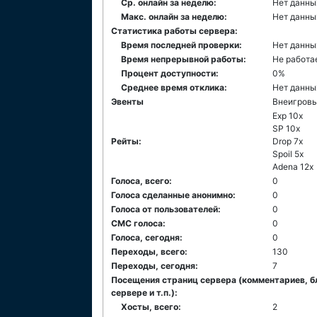
Ср. онлайн за неделю:
Нет данны
Макс. онлайн за неделю:
Нет данны
Статистика работы сервера:
Время последней проверки:
Нет данны
Время непрерывной работы:
Не работа
Процент доступности:
0%
Среднее время отклика:
Нет данны
Эвенты
Внеигров
Exp 10x
SP 10x
Рейты:
Drop 7x
Spoil 5x
Adena 12x
Голоса, всего:
0
Голоса сделанные анонимно:
0
Голоса от пользователей:
0
СМС голоса:
0
Голоса, сегодня:
0
Переходы, всего:
130
Переходы, сегодня:
7
Посещения страниц сервера (комментариев, б
сервере и т.п.):
Хосты, всего:
2