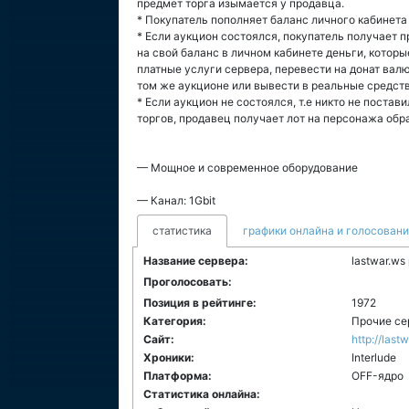
предмет торга изымается у продавца.
* Покупатель пополняет баланс личного кабинета 
* Если аукцион состоялся, покупатель получает 
на свой баланс в личном кабинете деньги, котор
платные услуги сервера, перевести на донат валют
том же аукционе или вывести в реальные средств
* Если аукцион не состоялся, т.е никто не постав
торгов, продавец получает лот на персонажа обра
— Мощное и современное оборудование
— Канал: 1Gbit
статистика
графики онлайна и голосован
Название сервера:
lastwar.ws 
Проголосовать:
Позиция в рейтинге:
1972
Категория:
Прочие се
Сайт:
http://last
Хроники:
Interlude
Платформа:
ОFF-ядро
Статистика онлайна: