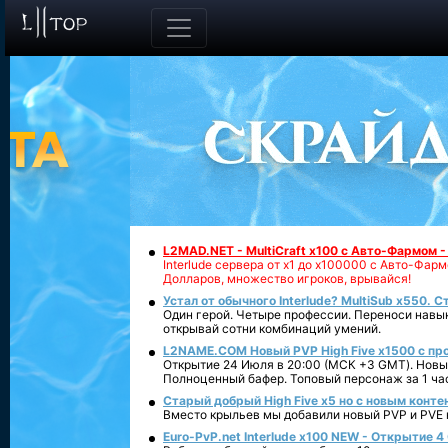
L2MAD.NET - MultiCraft x100 с Авто-Фармом 
Interlude сервера от х1 до х100000 с Авто-Фа
Долларов, множество игроков, врывайся!
Устал от обычного Interlude? MultiSub x550. С
Один герой. Четыре профессии. Переноси навык
открывай сотни комбинаций умений.
L2NAME.COM Новый PVP High Five x1500 с п
Открытие 24 Июля в 20:00 (МСК +3 GMT). Новый
Полноценный бафер. Топовый персонаж за 1 ча
Старый добрый High Five x5 но с новым конте
Вместо крыльев мы добавили новый PVP и PVE ко
Euro-PvP.net Interlude х100 NEW - Открытие 4