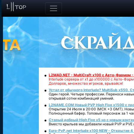
L2MAD.NET - MultiCraft x100 с Авто-Фармом 
Interlude сервера от х1 до х100000 с Авто-Фа
Долларов, множество игроков, врывайся!
Устал от обычного Interlude? MultiSub x550. С
Один герой. Четыре профессии. Переноси навык
открывай сотни комбинаций умений.
L2NAME.COM Новый PVP High Five x1500 с п
Открытие 24 Июля в 20:00 (МСК +3 GMT). Новый
Полноценный бафер. Топовый персонаж за 1 ча
Старый добрый High Five x5 но с новым конте
Вместо крыльев мы добавили новый PVP и PVE ко
Euro-PvP.net Interlude х100 NEW - Открытие 4