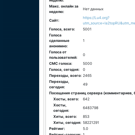
неделю:
Макс. онлайн за
Нет данных
неделю:
https://Lu4.org?
Сайт:
utm_source=la2topRU&utm_me
Голоса, всего:
5001
Голоса
сделанные
1
анонимно:
Голоса от
0
пользователей:
СМС голоса:
5000
Голоса, сегодня:
0
Переходы, всего:
2465
Переходы,
49
сегодня:
Посещения страниц сервера (комментариев, бл
Хосты, всего:
642
Хосты,
6483798
сегодня:
Хиты, всего:
853
Хиты, сегодня:
58221291
Рейтинг:
5.0
Рейтинг-голосов:
1