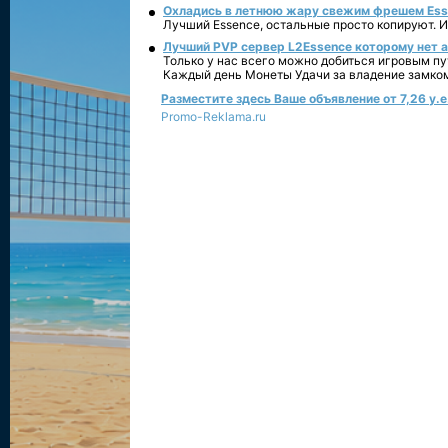
Охладись в летнюю жару свежим фрешем Essen
Лучший Essence, остальные просто копируют. 
Лучший PVP сервер L2Essence которому нет а
Только у нас всего можно добиться игровым пу
Каждый день Монеты Удачи за владение замко
Разместите здесь Ваше объявление от 7,26 у.е.
Promo-Reklama.ru