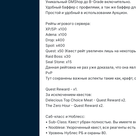
Уникальный GMShop до B-Grade включительно.
Удобный баффер с профилями, а так же баффер дл
Простой и удобный в использовании Аукцион.
Рейты игрового сервера:
XP/SP: x100
Adena: x100
Drop: x400
Spoil: x400
Quest: x50 (Квест рейт увеличен лишь на некотор
Raid Boss: x30
Seal Stone: x15
Данная рейтовка не раз уже доказала, что она яв
PvP
Тут сохранены важные аспекты такие как, крафт, 
Quest Reward - x1.
За исключением квестов:
Delecious Top Choice Meat - Quest Reward x2.
The Zero Hour - Quest Reward x2.
Саб-класс и Ноблесс:
• Sub-Class: Квест убран полностью. Вы имеете в
• Nooblese: Укороченный квест, все реагенты есть
• Уровень Нублес РБ и охраны 80.