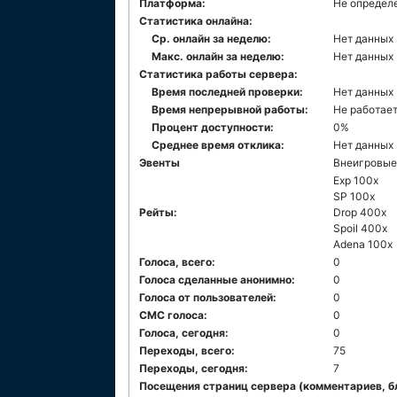
Платформа:
Не определ
Статистика онлайна:
Ср. онлайн за неделю:
Нет данных
Макс. онлайн за неделю:
Нет данных
Статистика работы сервера:
Время последней проверки:
Нет данных
Время непрерывной работы:
Не работае
Процент доступности:
0%
Среднее время отклика:
Нет данных
Эвенты
Внеигровые
Exp 100x
SP 100x
Рейты:
Drop 400x
Spoil 400x
Adena 100x
Голоса, всего:
0
Голоса сделанные анонимно:
0
Голоса от пользователей:
0
СМС голоса:
0
Голоса, сегодня:
0
Переходы, всего:
75
Переходы, сегодня:
7
Посещения страниц сервера (комментариев, б