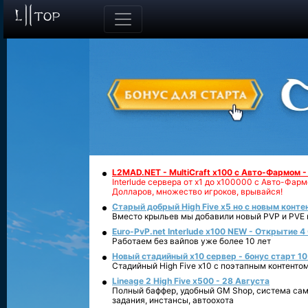
L2MAD.NET - MultiCraft x100 с Авто-Фармом 
Interlude сервера от х1 до х100000 с Авто-Фа
Долларов, множество игроков, врывайся!
Старый добрый High Five x5 но с новым конте
Вместо крыльев мы добавили новый PVP и PVE ко
Euro-PvP.net Interlude х100 NEW - Открытие 4
Работаем без вайпов уже более 10 лет
Новый стадийный х10 сервер - бонус старт 10
Стадийный High Five x10 с поэтапным контенто
Lineage 2 High Five x500 - 28 Августа
Полный баффер, удобный GM Shop, система сам
задания, инстансы, автоохота