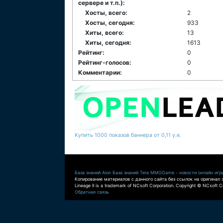
сервере и т.п.):
Хосты, всего:
2
Хосты, сегодня:
933
Хиты, всего:
13
Хиты, сегодня:
1613
Рейтинг:
0
Рейтинг-голосов:
0
Комментарии:
0
Купить 1000 показов баннера от 0,11 у.е.
База знаний Aion
База знаний Tera
MMOGame - новости онлайн игр
Копирование материалов с данного сайта без ссылок на оригинал 
Lineage II is a trademark of NCsoft Corporation. Copyright © NCsoft Co
Обратная связь