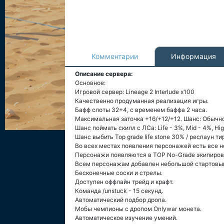
Комментарии
Информация
Описание сервера:
Основное:
Игровой сервер: Lineage 2 Interlude x100
Качественно продуманная реализация игры.
Бафф слоты 32+4, с временем баффа 2 часа.
Максимальная заточка +16/+12/+12. Шанс: Обычной
Шанс поймать скилл с ЛСа: Life - 3%, Mid - 4%, Hig
Шанс выбить Top grade life stone 30% / респаун т
Во всех местах появления персонажей есть все 
Персонажи появляются в TOP No-Grade экипиров
Всем персонажам добавлен небольшой стартовый 
Бесконечные соски и стрелы.
Доступен оффлайн трейд и крафт.
Команда /unstuck - 15 секунд.
Автоматический подбор дропа.
Мобы чемпионы с дропом Onlywar монета.
Автоматическое изучение умений.