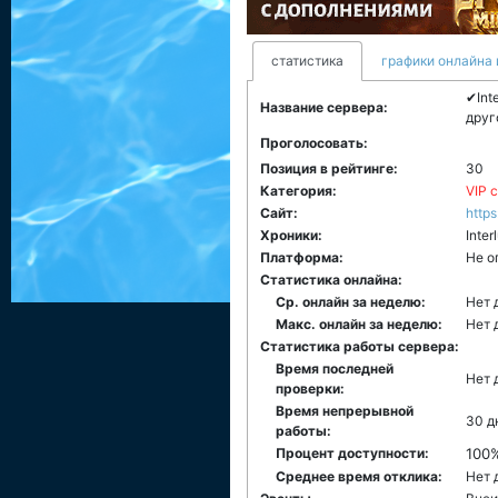
статистика
графики онлайна 
✔Int
Название сервера:
друг
Проголосовать:
Позиция в рейтинге:
30
Категория:
VIP 
Сайт:
http
Хроники:
Inter
Платформа:
Не о
Статистика онлайна:
Ср. онлайн за неделю:
Нет 
Макс. онлайн за неделю:
Нет 
Статистика работы сервера:
Время последней
Нет 
проверки:
Время непрерывной
30 д
работы:
Процент доступности:
100
Среднее время отклика:
Нет 