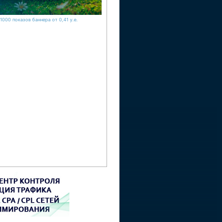
1000 показов баннера от 0,41 у.е.