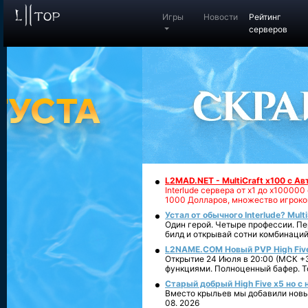
Игры
Новости
Рейтинг
серверов
L2MAD.NET - MultiCraft x100 с А
Interlude сервера от х1 до х1000
1000 Долларов, множество игроко
Устал от обычного Interlude? Mult
Один герой. Четыре профессии. Пе
билд и открывай сотни комбинаций
L2NAME.COM Новый PVP High Fiv
Открытие 24 Июля в 20:00 (МСК +3
функциями. Полноценный бафер. То
Старый добрый High Five x5 но с
Вместо крыльев мы добавили новый
08. 2026