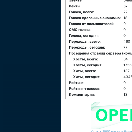
Эвенты
Внеи
Рейты:
5x
Голоса, всего:
27
Голоса сделанные анонимно:
18
Голоса от пользователей:
9
СМС голоса:
0
Голоса, сегодня:
0
Переходы, всего:
460
Переходы, сегодня:
77
Посещения страниц сервера (комме
Хосты, всего:
64
Хосты, сегодня:
1756
Хиты, всего:
137
Хиты, сегодня:
434
Рейтинг:
0
Рейтинг-голосов:
0
Комментарии:
13
Купить 1000 показов банне