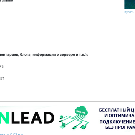
гровые
Купить 
нтариев, блога, информации о сервере и т.п.):
75
671
ра от 0,07 у.е.