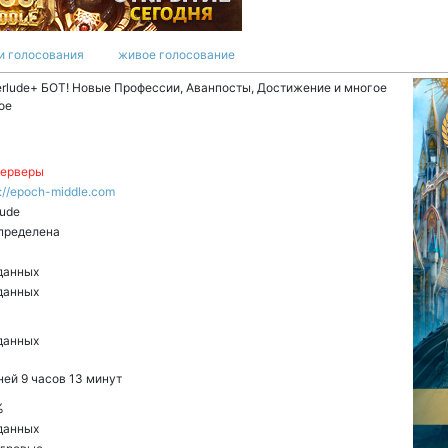
и голосования
живое голосование
erlude+ БОТ! Новые Профессии, Аванпосты, Достижение и многое
ое
серверы
s://epoch-middle.com
lude
пределена
данных
данных
данных
ней 9 часов 13 минут
%
данных