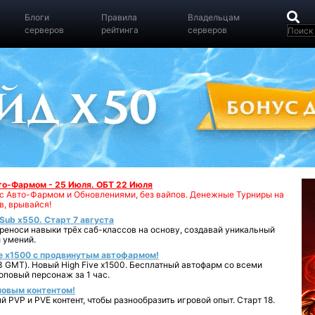
Блоги
Правила
Владельцам
серверов
рейтинга
серверов
вто-Фармом - 25 Июля. ОБТ 22 Июля
00 с Авто-Фармом и Обновлениями, без вайпов. Денежные Турниры на
в, врывайся!
iSub x550. Старт 7 августа
реноси навыки трёх саб-классов на основу, создавай уникальный
 умений.
e x1500 с продвинутым автофармом!
 GMT). Новый High Five x1500. Бесплатный автофарм со всеми
повый персонаж за 1 час.
 новым контентом!
 PVP и PVE контент, чтобы разнообразить игровой опыт. Старт 18.