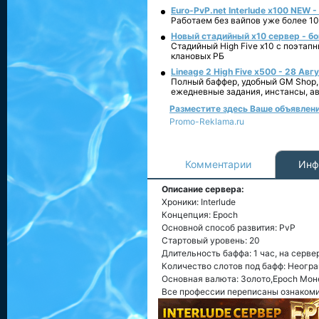
Euro-PvP.net Interlude х100 NEW 
Работаем без вайпов уже более 10
Новый стадийный х10 сервер - бо
Стадийный High Five x10 с поэтап
клановых РБ
Lineage 2 High Five x500 - 28 Авг
Полный баффер, удобный GM Shop,
ежедневные задания, инстансы, а
Разместите здесь Ваше объявление
Promo-Reklama.ru
Комментарии
Инф
Описание сервера:
Хроники: Interlude
Концепция: Epoch
Основной способ развития: PvP
Стартовый уровень: 20
Длительность баффа: 1 час, на серве
Количество слотов под бафф: Неогр
Основная валюта: Золото,Epoch Мон
Все профессии переписаны ознаком