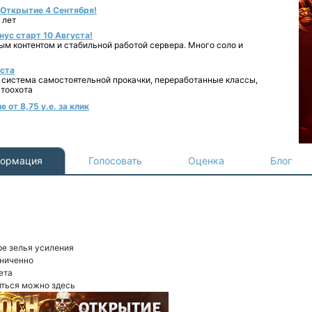
- Открытие 4 Сентября!
 лет
нус старт 10 Августа!
ным контентом и стабильной работой сервера. Много соло и
уста
 система самостоятельной прокачки, переработанные классы,
втоохота
 от 8,75 у.е. за клик
ормация
Голосовать
Оценка
Блог
ре зелья усиления
аниченно
ета
иться можно здесь